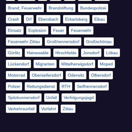
Brand; Feuerwehr
Brandstiftung
Bundespolizei
Crash
Drf
Ebersbach
Eckartsberg
Eibau
Einsatz
Explosion
Feuer
Feuerwehr
Feuerwehr Zittau
Großhennersdorf
Großschönau
Görlitz
Hainewalde
Hirschfelde
Jonsdorf
Löbau
Lückendorf
Migranten
Mittelherwigsdorf
Moped
Motorrad
Oberseifersdorf
Oderwitz
Olbersdorf
Polizei
Rettungsdienst
RTH
Seifhennersdorf
Spitzkunnersdorf
Unfall
Verfolgungsjagd
Verkehrsunfall
Vorfahrt
Zittau