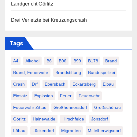
Landgericht Görlitz
Drei Verletzte bei Kreuzungscrash
Tags
A4
Alkohol
B6
B96
B99
B178
Brand
Brand; Feuerwehr
Brandstiftung
Bundespolizei
Crash
Drf
Ebersbach
Eckartsberg
Eibau
Einsatz
Explosion
Feuer
Feuerwehr
Feuerwehr Zittau
Großhennersdorf
Großschönau
Görlitz
Hainewalde
Hirschfelde
Jonsdorf
Löbau
Lückendorf
Migranten
Mittelherwigsdorf