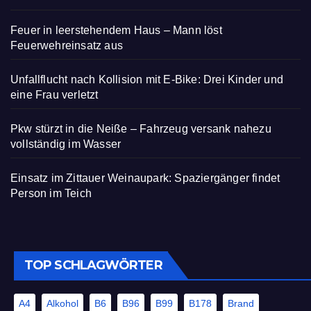
Feuer in leerstehendem Haus – Mann löst
Feuerwehreinsatz aus
Unfallflucht nach Kollision mit E-Bike: Drei Kinder und
eine Frau verletzt
Pkw stürzt in die Neiße – Fahrzeug versank nahezu
vollständig im Wasser
Einsatz im Zittauer Weinaupark: Spaziergänger findet
Person im Teich
TOP SCHLAGWÖRTER
A4
Alkohol
B6
B96
B99
B178
Brand