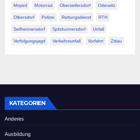
Moped
Motorrad
Oberseifersdorf
Oderwitz
Olbersdorf
Polizei
Rettungsdienst
RTH
Seifhennersdorf
Spitzkunnersdorf
Unfall
Verfolgungsjagd
Verkehrsunfall
Vorfahrt
Zittau
KATEGORIEN
Anderes
Ausbildung