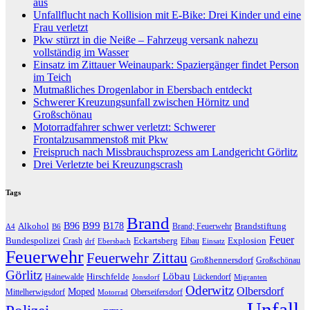
aus
Unfallflucht nach Kollision mit E-Bike: Drei Kinder und eine
Frau verletzt
Pkw stürzt in die Neiße – Fahrzeug versank nahezu
vollständig im Wasser
Einsatz im Zittauer Weinaupark: Spaziergänger findet Person
im Teich
Mutmaßliches Drogenlabor in Ebersbach entdeckt
Schwerer Kreuzungsunfall zwischen Hörnitz und
Großschönau
Motorradfahrer schwer verletzt: Schwerer
Frontalzusammenstoß mit Pkw
Freispruch nach Missbrauchsprozess am Landgericht Görlitz
Drei Verletzte bei Kreuzungscrash
Tags
Brand
B96
B99
Alkohol
B178
Brandstiftung
Brand; Feuerwehr
A4
B6
Feuer
Bundespolizei
Eckartsberg
Explosion
Crash
Eibau
drf
Ebersbach
Einsatz
Feuerwehr
Feuerwehr Zittau
Großhennersdorf
Großschönau
Görlitz
Löbau
Hirschfelde
Hainewalde
Lückendorf
Jonsdorf
Migranten
Oderwitz
Olbersdorf
Moped
Mittelherwigsdorf
Oberseifersdorf
Motorrad
Unfall