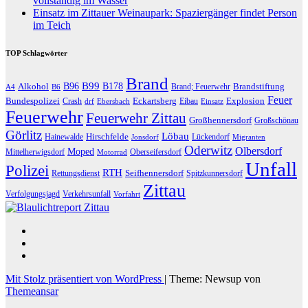
vollständig im Wasser
Einsatz im Zittauer Weinaupark: Spaziergänger findet Person
im Teich
TOP Schlagwörter
Brand
B96
B99
Alkohol
B178
Brandstiftung
Brand; Feuerwehr
A4
B6
Feuer
Bundespolizei
Eckartsberg
Explosion
Crash
Eibau
drf
Ebersbach
Einsatz
Feuerwehr
Feuerwehr Zittau
Großhennersdorf
Großschönau
Görlitz
Löbau
Hirschfelde
Hainewalde
Lückendorf
Jonsdorf
Migranten
Oderwitz
Olbersdorf
Moped
Mittelherwigsdorf
Oberseifersdorf
Motorrad
Unfall
Polizei
RTH
Seifhennersdorf
Rettungsdienst
Spitzkunnersdorf
Zittau
Verfolgungsjagd
Verkehrsunfall
Vorfahrt
Mit Stolz präsentiert von WordPress
|
Theme: Newsup von
Themeansar