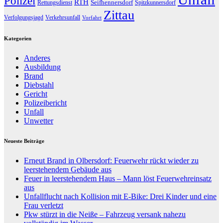
Polizei
RTH
Seifhennersdorf
Rettungsdienst
Spitzkunnersdorf
Zittau
Verfolgungsjagd
Verkehrsunfall
Vorfahrt
Kategorien
Anderes
Ausbildung
Brand
Diebstahl
Gericht
Polizeibericht
Unfall
Unwetter
Neueste Beiträge
Erneut Brand in Olbersdorf: Feuerwehr rückt wieder zu
leerstehendem Gebäude aus
Feuer in leerstehendem Haus – Mann löst Feuerwehreinsatz
aus
Unfallflucht nach Kollision mit E-Bike: Drei Kinder und eine
Frau verletzt
Pkw stürzt in die Neiße – Fahrzeug versank nahezu