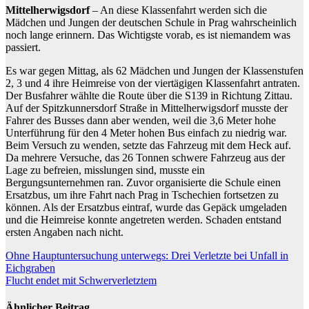
Mittelherwigsdorf
– An diese Klassenfahrt werden sich die
Mädchen und Jungen der deutschen Schule in Prag wahrscheinlich
noch lange erinnern. Das Wichtigste vorab, es ist niemandem was
passiert.
Es war gegen Mittag, als 62 Mädchen und Jungen der Klassenstufen
2, 3 und 4 ihre Heimreise von der viertägigen Klassenfahrt antraten.
Der Busfahrer wählte die Route über die S139 in Richtung Zittau.
Auf der Spitzkunnersdorf Straße in Mittelherwigsdorf musste der
Fahrer des Busses dann aber wenden, weil die 3,6 Meter hohe
Unterführung für den 4 Meter hohen Bus einfach zu niedrig war.
Beim Versuch zu wenden, setzte das Fahrzeug mit dem Heck auf.
Da mehrere Versuche, das 26 Tonnen schwere Fahrzeug aus der
Lage zu befreien, misslungen sind, musste ein
Bergungsunternehmen ran. Zuvor organisierte die Schule einen
Ersatzbus, um ihre Fahrt nach Prag in Tschechien fortsetzen zu
können. Als der Ersatzbus eintraf, wurde das Gepäck umgeladen
und die Heimreise konnte angetreten werden. Schaden entstand
ersten Angaben nach nicht.
Beitragsnavigation
Ohne Hauptuntersuchung unterwegs: Drei Verletzte bei Unfall in
Eichgraben
Flucht endet mit Schwerverletztem
Ähnlicher Beitrag