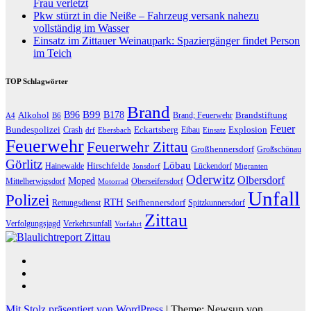
Frau verletzt
Pkw stürzt in die Neiße – Fahrzeug versank nahezu
vollständig im Wasser
Einsatz im Zittauer Weinaupark: Spaziergänger findet Person
im Teich
TOP Schlagwörter
Brand
B96
B99
Alkohol
B178
Brandstiftung
Brand; Feuerwehr
A4
B6
Feuer
Bundespolizei
Eckartsberg
Explosion
Crash
Eibau
drf
Ebersbach
Einsatz
Feuerwehr
Feuerwehr Zittau
Großhennersdorf
Großschönau
Görlitz
Löbau
Hirschfelde
Hainewalde
Lückendorf
Jonsdorf
Migranten
Oderwitz
Olbersdorf
Moped
Mittelherwigsdorf
Oberseifersdorf
Motorrad
Unfall
Polizei
RTH
Seifhennersdorf
Rettungsdienst
Spitzkunnersdorf
Zittau
Verfolgungsjagd
Verkehrsunfall
Vorfahrt
Mit Stolz präsentiert von WordPress
|
Theme: Newsup von