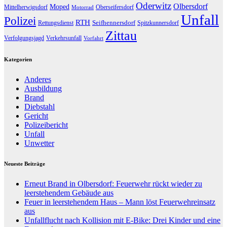
Oderwitz
Olbersdorf
Moped
Mittelherwigsdorf
Oberseifersdorf
Motorrad
Unfall
Polizei
RTH
Seifhennersdorf
Rettungsdienst
Spitzkunnersdorf
Zittau
Verfolgungsjagd
Verkehrsunfall
Vorfahrt
Kategorien
Anderes
Ausbildung
Brand
Diebstahl
Gericht
Polizeibericht
Unfall
Unwetter
Neueste Beiträge
Erneut Brand in Olbersdorf: Feuerwehr rückt wieder zu
leerstehendem Gebäude aus
Feuer in leerstehendem Haus – Mann löst Feuerwehreinsatz
aus
Unfallflucht nach Kollision mit E-Bike: Drei Kinder und eine