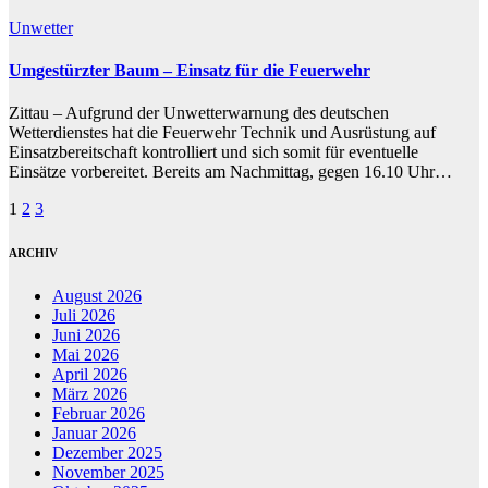
Unwetter
Umgestürzter Baum – Einsatz für die Feuerwehr
Zittau – Aufgrund der Unwetterwarnung des deutschen
Wetterdienstes hat die Feuerwehr Technik und Ausrüstung auf
Einsatzbereitschaft kontrolliert und sich somit für eventuelle
Einsätze vorbereitet. Bereits am Nachmittag, gegen 16.10 Uhr…
Seitennummerierung
1
2
3
der
ARCHIV
Beiträge
August 2026
Juli 2026
Juni 2026
Mai 2026
April 2026
März 2026
Februar 2026
Januar 2026
Dezember 2025
November 2025