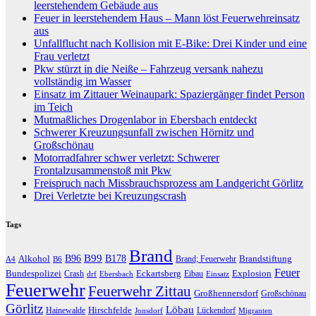
leerstehendem Gebäude aus
Feuer in leerstehendem Haus – Mann löst Feuerwehreinsatz
aus
Unfallflucht nach Kollision mit E-Bike: Drei Kinder und eine
Frau verletzt
Pkw stürzt in die Neiße – Fahrzeug versank nahezu
vollständig im Wasser
Einsatz im Zittauer Weinaupark: Spaziergänger findet Person
im Teich
Mutmaßliches Drogenlabor in Ebersbach entdeckt
Schwerer Kreuzungsunfall zwischen Hörnitz und
Großschönau
Motorradfahrer schwer verletzt: Schwerer
Frontalzusammenstoß mit Pkw
Freispruch nach Missbrauchsprozess am Landgericht Görlitz
Drei Verletzte bei Kreuzungscrash
Tags
Brand
B96
B99
Alkohol
B178
Brandstiftung
Brand; Feuerwehr
A4
B6
Feuer
Bundespolizei
Eckartsberg
Explosion
Crash
Eibau
drf
Ebersbach
Einsatz
Feuerwehr
Feuerwehr Zittau
Großhennersdorf
Großschönau
Görlitz
Löbau
Hirschfelde
Hainewalde
Lückendorf
Jonsdorf
Migranten