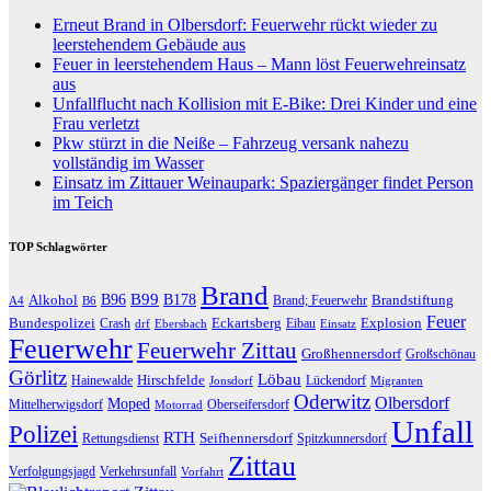
Erneut Brand in Olbersdorf: Feuerwehr rückt wieder zu
leerstehendem Gebäude aus
Feuer in leerstehendem Haus – Mann löst Feuerwehreinsatz
aus
Unfallflucht nach Kollision mit E-Bike: Drei Kinder und eine
Frau verletzt
Pkw stürzt in die Neiße – Fahrzeug versank nahezu
vollständig im Wasser
Einsatz im Zittauer Weinaupark: Spaziergänger findet Person
im Teich
TOP Schlagwörter
Brand
B96
B99
Alkohol
B178
Brandstiftung
Brand; Feuerwehr
A4
B6
Feuer
Bundespolizei
Eckartsberg
Explosion
Crash
Eibau
drf
Ebersbach
Einsatz
Feuerwehr
Feuerwehr Zittau
Großhennersdorf
Großschönau
Görlitz
Löbau
Hirschfelde
Hainewalde
Lückendorf
Jonsdorf
Migranten
Oderwitz
Olbersdorf
Moped
Mittelherwigsdorf
Oberseifersdorf
Motorrad
Unfall
Polizei
RTH
Seifhennersdorf
Rettungsdienst
Spitzkunnersdorf
Zittau
Verfolgungsjagd
Verkehrsunfall
Vorfahrt