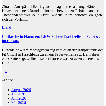
Zittau – Am späten Dienstagnachmittag kam es aus ungeklärter
Ursache zu einem Brand in einem unbewohnten Gebäude an der
Theodor-Körner-Allee in Zittau. Wie die Polizei berichtet, ereignete
sich der Vorfall…
Brand
Gasflasche in Flammen: LKW-Fahrer löscht selbst – Feuerwehr
im Einsatz
Hirschfelde – Am Montagvormittag kam es an der Hauptzufahrt der
Fit GmbH in Hirschfelde zu einem Feuerwehreinsatz. Der Fahrer
eines Sattelzugs wollte in seiner Pause etwas zu essen zubereiten.
Hierfür…
Seitennummerierung
1
2
der
ARCHIV
Beiträge
August 2026
Juli 2026
Juni 2026
Mai 2026