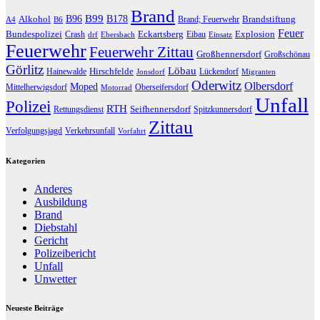
Brand
B96
B99
Alkohol
B178
Brandstiftung
Brand; Feuerwehr
A4
B6
Feuer
Bundespolizei
Eckartsberg
Explosion
Crash
Eibau
drf
Ebersbach
Einsatz
Feuerwehr
Feuerwehr Zittau
Großhennersdorf
Großschönau
Görlitz
Löbau
Hirschfelde
Hainewalde
Lückendorf
Jonsdorf
Migranten
Oderwitz
Olbersdorf
Moped
Mittelherwigsdorf
Oberseifersdorf
Motorrad
Unfall
Polizei
RTH
Seifhennersdorf
Rettungsdienst
Spitzkunnersdorf
Zittau
Verfolgungsjagd
Verkehrsunfall
Vorfahrt
Kategorien
Anderes
Ausbildung
Brand
Diebstahl
Gericht
Polizeibericht
Unfall
Unwetter
Neueste Beiträge