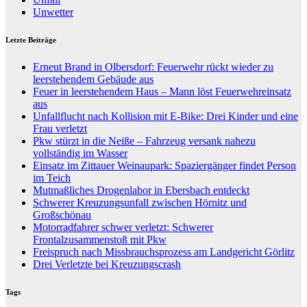
Unwetter
Letzte Beiträge
Erneut Brand in Olbersdorf: Feuerwehr rückt wieder zu
leerstehendem Gebäude aus
Feuer in leerstehendem Haus – Mann löst Feuerwehreinsatz
aus
Unfallflucht nach Kollision mit E-Bike: Drei Kinder und eine
Frau verletzt
Pkw stürzt in die Neiße – Fahrzeug versank nahezu
vollständig im Wasser
Einsatz im Zittauer Weinaupark: Spaziergänger findet Person
im Teich
Mutmaßliches Drogenlabor in Ebersbach entdeckt
Schwerer Kreuzungsunfall zwischen Hörnitz und
Großschönau
Motorradfahrer schwer verletzt: Schwerer
Frontalzusammenstoß mit Pkw
Freispruch nach Missbrauchsprozess am Landgericht Görlitz
Drei Verletzte bei Kreuzungscrash
Tags