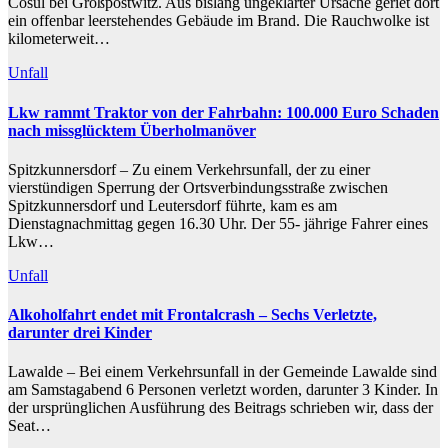
Cosul bei Großpostwitz. Aus bislang ungeklärter Ursache geriet dort
ein offenbar leerstehendes Gebäude im Brand. Die Rauchwolke ist
kilometerweit…
Unfall
Lkw rammt Traktor von der Fahrbahn: 100.000 Euro Schaden
nach missglücktem Überholmanöver
Spitzkunnersdorf – Zu einem Verkehrsunfall, der zu einer
vierstündigen Sperrung der Ortsverbindungsstraße zwischen
Spitzkunnersdorf und Leutersdorf führte, kam es am
Dienstagnachmittag gegen 16.30 Uhr. Der 55- jährige Fahrer eines
Lkw…
Unfall
Alkoholfahrt endet mit Frontalcrash – Sechs Verletzte,
darunter drei Kinder
Lawalde – Bei einem Verkehrsunfall in der Gemeinde Lawalde sind
am Samstagabend 6 Personen verletzt worden, darunter 3 Kinder. In
der ursprünglichen Ausführung des Beitrags schrieben wir, dass der
Seat…