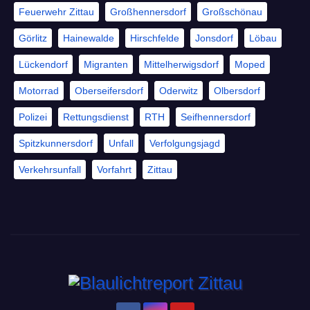
Feuerwehr Zittau
Großhennersdorf
Großschönau
Görlitz
Hainewalde
Hirschfelde
Jonsdorf
Löbau
Lückendorf
Migranten
Mittelherwigsdorf
Moped
Motorrad
Oberseifersdorf
Oderwitz
Olbersdorf
Polizei
Rettungsdienst
RTH
Seifhennersdorf
Spitzkunnersdorf
Unfall
Verfolgungsjagd
Verkehrsunfall
Vorfahrt
Zittau