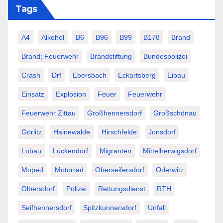
Tags
A4
Alkohol
B6
B96
B99
B178
Brand
Brand; Feuerwehr
Brandstiftung
Bundespolizei
Crash
Drf
Ebersbach
Eckartsberg
Eibau
Einsatz
Explosion
Feuer
Feuerwehr
Feuerwehr Zittau
Großhennersdorf
Großschönau
Görlitz
Hainewalde
Hirschfelde
Jonsdorf
Löbau
Lückendorf
Migranten
Mittelherwigsdorf
Moped
Motorrad
Oberseifersdorf
Oderwitz
Olbersdorf
Polizei
Rettungsdienst
RTH
Seifhennersdorf
Spitzkunnersdorf
Unfall