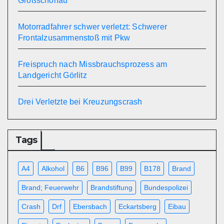
Großschönau
Motorradfahrer schwer verletzt: Schwerer
Frontalzusammenstoß mit Pkw
Freispruch nach Missbrauchsprozess am
Landgericht Görlitz
Drei Verletzte bei Kreuzungscrash
Tags
A4
Alkohol
B6
B96
B99
B178
Brand
Brand; Feuerwehr
Brandstiftung
Bundespolizei
Crash
Drf
Ebersbach
Eckartsberg
Eibau