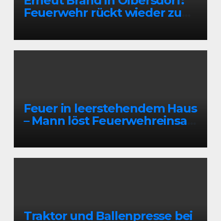
Erneut Brand in Olbersdorf:
Feuerwehr rückt wieder zu
leerstehendem Gebäude aus
Feuer in leerstehendem Haus
– Mann löst Feuerwehreinsatz
aus
Traktor und Ballenpresse bei