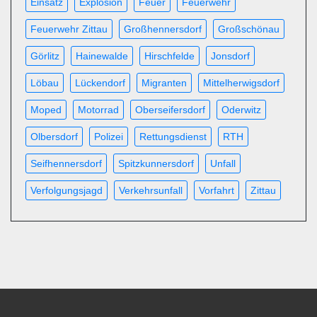
Einsatz
Explosion
Feuer
Feuerwehr
Feuerwehr Zittau
Großhennersdorf
Großschönau
Görlitz
Hainewalde
Hirschfelde
Jonsdorf
Löbau
Lückendorf
Migranten
Mittelherwigsdorf
Moped
Motorrad
Oberseifersdorf
Oderwitz
Olbersdorf
Polizei
Rettungsdienst
RTH
Seifhennersdorf
Spitzkunnersdorf
Unfall
Verfolgungsjagd
Verkehrsunfall
Vorfahrt
Zittau