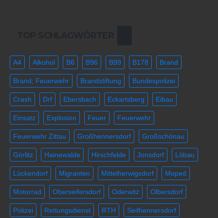
TOP SCHLAGWÖRTER
A4
Alkohol
B6
B96
B99
B178
Brand
Brand; Feuerwehr
Brandstiftung
Bundespolizei
Crash
Drf
Ebersbach
Eckartsberg
Eibau
Einsatz
Explosion
Feuer
Feuerwehr
Feuerwehr Zittau
Großhennersdorf
Großschönau
Görlitz
Hainewalde
Hirschfelde
Jonsdorf
Löbau
Lückendorf
Migranten
Mittelherwigsdorf
Moped
Motorrad
Oberseifersdorf
Oderwitz
Olbersdorf
Polizei
Rettungsdienst
RTH
Seifhennersdorf