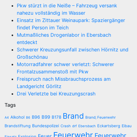
Pkw stürzt in die Neiße – Fahrzeug versank
nahezu vollständig im Wasser
Einsatz im Zittauer Weinaupark: Spaziergänger
findet Person im Teich
Mutmaßliches Drogenlabor in Ebersbach
entdeckt
Schwerer Kreuzungsunfall zwischen Hörnitz und
Großschönau
Motorradfahrer schwer verletzt: Schwerer
Frontalzusammenstoß mit Pkw
Freispruch nach Missbrauchsprozess am
Landgericht Görlitz
Drei Verletzte bei Kreuzungscrash
Tags
Brand
B96
B99
Alkohol
B178
Brand; Feuerwehr
A4
B6
Brandstiftung
Bundespolizei
Eckartsberg
Eibau
Crash
drf
Ebersbach
Feuerwehr
Feuerwehr
Feuer
Explosion
Einsatz