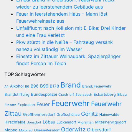
wieder zu leerstehendem Gebäude aus
Feuer in leerstehendem Haus – Mann löst
Feuerwehreinsatz aus
Unfallflucht nach Kollision mit E-Bike: Drei Kinder
und eine Frau verletzt
Pkw stürzt in die Neiße – Fahrzeug versank
nahezu vollständig im Wasser
Einsatz im Zittauer Weinaupark: Spaziergänger
findet Person im Teich
TOP Schlagwörter
Brand
B96
B99
Alkohol
B178
Brand; Feuerwehr
A4
B6
Brandstiftung
Bundespolizei
Eckartsberg
Eibau
Crash
drf
Ebersbach
Feuerwehr
Feuerwehr
Feuer
Explosion
Einsatz
Zittau
Görlitz
Großhennersdorf
Großschönau
Hainewalde
Löbau
Hirschfelde
Lückendorf
Mittelherwigsdorf
Jonsdorf
Migranten
Oderwitz
Olbersdorf
Moped
Oberseifersdorf
Motorrad