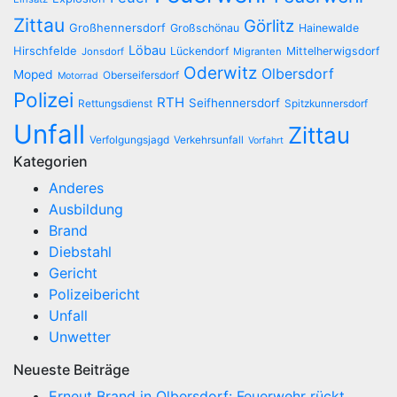
Zittau
Görlitz
Großhennersdorf
Großschönau
Hainewalde
Löbau
Hirschfelde
Lückendorf
Mittelherwigsdorf
Jonsdorf
Migranten
Oderwitz
Olbersdorf
Moped
Oberseifersdorf
Motorrad
Polizei
RTH
Seifhennersdorf
Rettungsdienst
Spitzkunnersdorf
Unfall
Zittau
Verfolgungsjagd
Verkehrsunfall
Vorfahrt
Kategorien
Anderes
Ausbildung
Brand
Diebstahl
Gericht
Polizeibericht
Unfall
Unwetter
Neueste Beiträge
Erneut Brand in Olbersdorf: Feuerwehr rückt