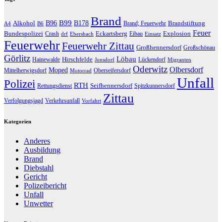
Brand
B96
B99
Alkohol
B178
Brandstiftung
Brand; Feuerwehr
A4
B6
Feuer
Bundespolizei
Eckartsberg
Explosion
Crash
Eibau
drf
Ebersbach
Einsatz
Feuerwehr
Feuerwehr Zittau
Großhennersdorf
Großschönau
Görlitz
Löbau
Hirschfelde
Hainewalde
Lückendorf
Jonsdorf
Migranten
Oderwitz
Olbersdorf
Moped
Mittelherwigsdorf
Oberseifersdorf
Motorrad
Unfall
Polizei
RTH
Seifhennersdorf
Rettungsdienst
Spitzkunnersdorf
Zittau
Verfolgungsjagd
Verkehrsunfall
Vorfahrt
Kategorien
Anderes
Ausbildung
Brand
Diebstahl
Gericht
Polizeibericht
Unfall
Unwetter