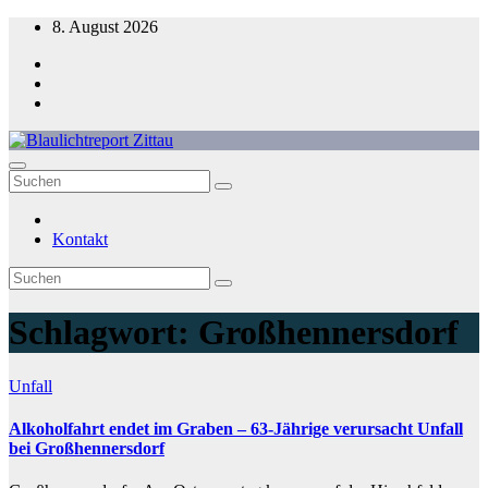
Zum
8. August 2026
Inhalt
springen
Blaulichtreport Zittau
Kontakt
Schlagwort:
Großhennersdorf
Unfall
Alkoholfahrt endet im Graben – 63-Jährige verursacht Unfall
bei Großhennersdorf