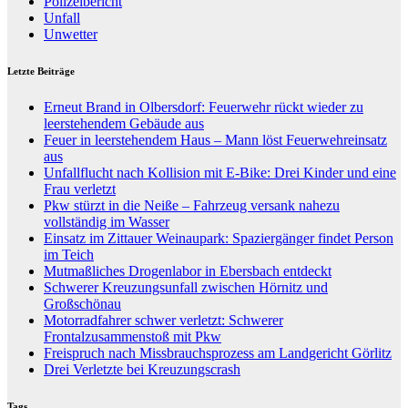
Polizeibericht
Unfall
Unwetter
Letzte Beiträge
Erneut Brand in Olbersdorf: Feuerwehr rückt wieder zu
leerstehendem Gebäude aus
Feuer in leerstehendem Haus – Mann löst Feuerwehreinsatz
aus
Unfallflucht nach Kollision mit E-Bike: Drei Kinder und eine
Frau verletzt
Pkw stürzt in die Neiße – Fahrzeug versank nahezu
vollständig im Wasser
Einsatz im Zittauer Weinaupark: Spaziergänger findet Person
im Teich
Mutmaßliches Drogenlabor in Ebersbach entdeckt
Schwerer Kreuzungsunfall zwischen Hörnitz und
Großschönau
Motorradfahrer schwer verletzt: Schwerer
Frontalzusammenstoß mit Pkw
Freispruch nach Missbrauchsprozess am Landgericht Görlitz
Drei Verletzte bei Kreuzungscrash
Tags