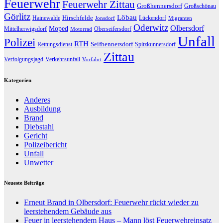
Feuerwehr
Feuerwehr Zittau
Großhennersdorf
Großschönau
Görlitz
Löbau
Hirschfelde
Hainewalde
Lückendorf
Jonsdorf
Migranten
Oderwitz
Olbersdorf
Moped
Mittelherwigsdorf
Oberseifersdorf
Motorrad
Unfall
Polizei
RTH
Seifhennersdorf
Rettungsdienst
Spitzkunnersdorf
Zittau
Verfolgungsjagd
Verkehrsunfall
Vorfahrt
Kategorien
Anderes
Ausbildung
Brand
Diebstahl
Gericht
Polizeibericht
Unfall
Unwetter
Neueste Beiträge
Erneut Brand in Olbersdorf: Feuerwehr rückt wieder zu
leerstehendem Gebäude aus
Feuer in leerstehendem Haus – Mann löst Feuerwehreinsatz