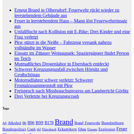
Erneut Brand in Olbersdorf: Feuerwehr rückt wieder zu
leerstehendem Gebäude aus
Feuer in leerstehendem Haus – Mann löst Feuerwehreinsatz
aus
Unfallflucht nach Kollision mit E-Bike: Drei Kinder und eine
Frau verletzt
Pkw stürzt in die Neiße – Fahrzeug versank nahezu
vollständig im Wasser
Einsatz im Zittauer Weinaupark: Spaziergänger findet Person
im Teich
Mutmaßliches Drogenlabor in Ebersbach entdeckt
Schwerer Kreuzungsunfall zwischen Hörnitz und
Großschönau
Motorradfahrer schwer verletzt: Schwerer
Frontalzusammenstoß mit Pkw
Freispruch nach Missbrauchsprozess am Landgericht Görlitz
Drei Verletzte bei Kreuzungscrash
Tags
Brand
B96
B99
Alkohol
B178
Brandstiftung
Brand; Feuerwehr
A4
B6
Feuer
Bundespolizei
Eckartsberg
Explosion
Crash
Eibau
drf
Ebersbach
Einsatz