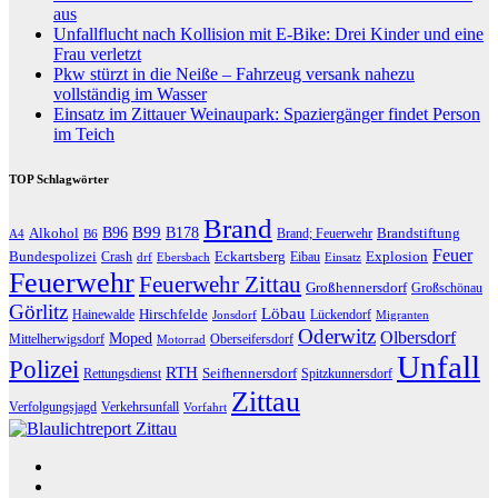
aus
Unfallflucht nach Kollision mit E-Bike: Drei Kinder und eine
Frau verletzt
Pkw stürzt in die Neiße – Fahrzeug versank nahezu
vollständig im Wasser
Einsatz im Zittauer Weinaupark: Spaziergänger findet Person
im Teich
TOP Schlagwörter
Brand
B96
B99
Alkohol
B178
Brandstiftung
Brand; Feuerwehr
A4
B6
Feuer
Bundespolizei
Eckartsberg
Explosion
Crash
Eibau
drf
Ebersbach
Einsatz
Feuerwehr
Feuerwehr Zittau
Großhennersdorf
Großschönau
Görlitz
Löbau
Hirschfelde
Hainewalde
Lückendorf
Jonsdorf
Migranten
Oderwitz
Olbersdorf
Moped
Mittelherwigsdorf
Oberseifersdorf
Motorrad
Unfall
Polizei
RTH
Seifhennersdorf
Rettungsdienst
Spitzkunnersdorf
Zittau
Verfolgungsjagd
Verkehrsunfall
Vorfahrt