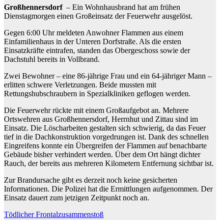
Großhennersdorf
– Ein Wohnhausbrand hat am frühen
Dienstagmorgen einen Großeinsatz der Feuerwehr ausgelöst.
Gegen 6:00 Uhr meldeten Anwohner Flammen aus einem
Einfamilienhaus in der Unteren Dorfstraße. Als die ersten
Einsatzkräfte eintrafen, standen das Obergeschoss sowie der
Dachstuhl bereits in Vollbrand.
Zwei Bewohner – eine 86-jährige Frau und ein 64-jähriger Mann –
erlitten schwere Verletzungen. Beide mussten mit
Rettungshubschraubern in Spezialkliniken geflogen werden.
Die Feuerwehr rückte mit einem Großaufgebot an. Mehrere
Ortswehren aus Großhennersdorf, Herrnhut und Zittau sind im
Einsatz. Die Löscharbeiten gestalten sich schwierig, da das Feuer
tief in die Dachkonstruktion vorgedrungen ist. Dank des schnellen
Eingreifens konnte ein Übergreifen der Flammen auf benachbarte
Gebäude bisher verhindert werden. Über dem Ort hängt dichter
Rauch, der bereits aus mehreren Kilometern Entfernung sichtbar ist.
Zur Brandursache gibt es derzeit noch keine gesicherten
Informationen. Die Polizei hat die Ermittlungen aufgenommen. Der
Einsatz dauert zum jetzigen Zeitpunkt noch an.
Beitragsnavigation
Tödlicher Frontalzusammenstoß