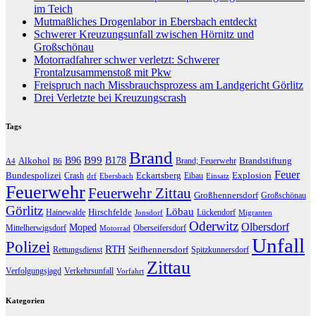
im Teich
Mutmaßliches Drogenlabor in Ebersbach entdeckt
Schwerer Kreuzungsunfall zwischen Hörnitz und
Großschönau
Motorradfahrer schwer verletzt: Schwerer
Frontalzusammenstoß mit Pkw
Freispruch nach Missbrauchsprozess am Landgericht Görlitz
Drei Verletzte bei Kreuzungscrash
Tags
Brand
B96
B99
Alkohol
B178
Brandstiftung
Brand; Feuerwehr
A4
B6
Feuer
Bundespolizei
Eckartsberg
Explosion
Crash
Eibau
drf
Ebersbach
Einsatz
Feuerwehr
Feuerwehr Zittau
Großhennersdorf
Großschönau
Görlitz
Löbau
Hirschfelde
Hainewalde
Lückendorf
Jonsdorf
Migranten
Oderwitz
Olbersdorf
Moped
Mittelherwigsdorf
Oberseifersdorf
Motorrad
Unfall
Polizei
RTH
Seifhennersdorf
Rettungsdienst
Spitzkunnersdorf
Zittau
Verfolgungsjagd
Verkehrsunfall
Vorfahrt
Kategorien