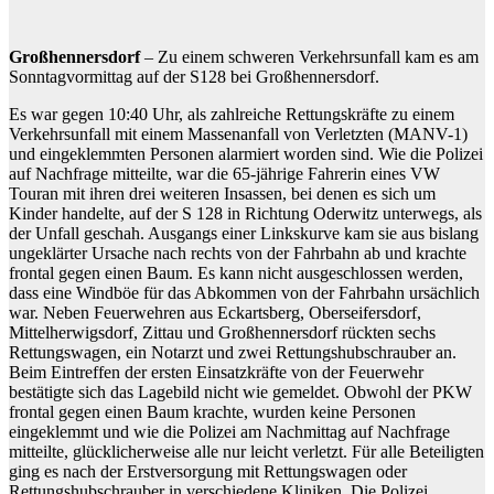
Großhennersdorf
– Zu einem schweren Verkehrsunfall kam es am
Sonntagvormittag auf der S128 bei Großhennersdorf.
Es war gegen 10:40 Uhr, als zahlreiche Rettungskräfte zu einem
Verkehrsunfall mit einem Massenanfall von Verletzten (MANV-1)
und eingeklemmten Personen alarmiert worden sind. Wie die Polizei
auf Nachfrage mitteilte, war die 65-jährige Fahrerin eines VW
Touran mit ihren drei weiteren Insassen, bei denen es sich um
Kinder handelte, auf der S 128 in Richtung Oderwitz unterwegs, als
der Unfall geschah. Ausgangs einer Linkskurve kam sie aus bislang
ungeklärter Ursache nach rechts von der Fahrbahn ab und krachte
frontal gegen einen Baum. Es kann nicht ausgeschlossen werden,
dass eine Windböe für das Abkommen von der Fahrbahn ursächlich
war. Neben Feuerwehren aus Eckartsberg, Oberseifersdorf,
Mittelherwigsdorf, Zittau und Großhennersdorf rückten sechs
Rettungswagen, ein Notarzt und zwei Rettungshubschrauber an.
Beim Eintreffen der ersten Einsatzkräfte von der Feuerwehr
bestätigte sich das Lagebild nicht wie gemeldet. Obwohl der PKW
frontal gegen einen Baum krachte, wurden keine Personen
eingeklemmt und wie die Polizei am Nachmittag auf Nachfrage
mitteilte, glücklicherweise alle nur leicht verletzt. Für alle Beteiligten
ging es nach der Erstversorgung mit Rettungswagen oder
Rettungshubschrauber in verschiedene Kliniken. Die Polizei