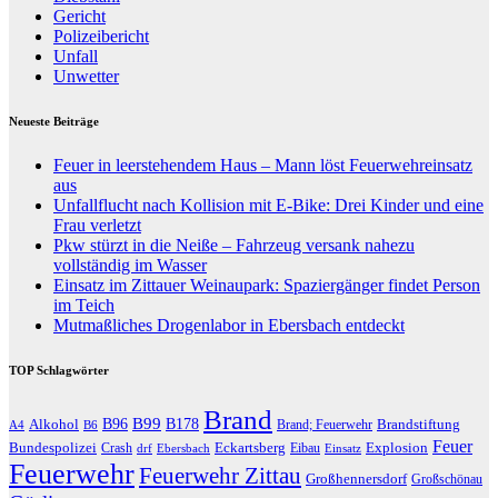
Gericht
Polizeibericht
Unfall
Unwetter
Neueste Beiträge
Feuer in leerstehendem Haus – Mann löst Feuerwehreinsatz
aus
Unfallflucht nach Kollision mit E-Bike: Drei Kinder und eine
Frau verletzt
Pkw stürzt in die Neiße – Fahrzeug versank nahezu
vollständig im Wasser
Einsatz im Zittauer Weinaupark: Spaziergänger findet Person
im Teich
Mutmaßliches Drogenlabor in Ebersbach entdeckt
TOP Schlagwörter
Brand
B96
B99
Alkohol
B178
Brandstiftung
Brand; Feuerwehr
A4
B6
Feuer
Bundespolizei
Eckartsberg
Explosion
Crash
Eibau
drf
Ebersbach
Einsatz
Feuerwehr
Feuerwehr Zittau
Großhennersdorf
Großschönau