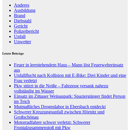
Anderes
Ausbildung
Brand
Diebstahl
Gericht
Polizeibericht
Unfall
Unwetter
Letzte Beiträge
Feuer in leerstehendem Haus – Mann löst Feuerwehreinsatz
aus
Unfallflucht nach Kollision mit E-Bike: Drei Kinder und eine
Frau verletzt
Pkw stürzt in die Neiße – Fahrzeug versank nahezu
vollständig im Wasser
Einsatz im Zittauer Weinaupark: Spaziergänger findet Person
im Teich
Mutmaßliches Drogenlabor in Ebersbach entdeckt
Schwerer Kreuzungsunfall zwischen Hörnitz und
Großschönau
Motorradfahrer schwer verletzt: Schwerer
Frontalzusammenstoß mit Pkw