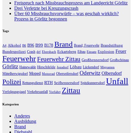
Freispruch nach Missbrauchsprozess am Landgericht Görlitz
Drei Verletzte bei Kreuzungscrash
Über 60 Missbrauchsvorwürfe – was geschah wirklich?
Prozess in Görlitz begonnen
Tags
Brand
B96
B99
Alkohol
B178
Brandstiftung
Brand; Feuerwehr
A4
B6
Feuer
Bundespolizei
Eckartsberg
Explosion
Crash
Eibau
drf
Ebersbach
Einsatz
Feuerwehr
Feuerwehr Zittau
Großhennersdorf
Großschönau
Görlitz
Löbau
Hirschfelde
Hainewalde
Lückendorf
Jonsdorf
Migranten
Oderwitz
Olbersdorf
Moped
Mittelherwigsdorf
Oberseifersdorf
Motorrad
Unfall
Polizei
RTH
Seifhennersdorf
Rettungsdienst
Spitzkunnersdorf
Zittau
Verfolgungsjagd
Verkehrsunfall
Vorfahrt
Kategorien
Anderes
Ausbildung
Brand
Diebstahl