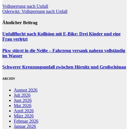
Beitragsnavigation
Vollsperrung nach Unfall
Oderwitz: Vollsperrung nach Unfall
Ähnlicher Beitrag
Unfallflucht nach Kollision mit E-Bike: Drei Kinder und eine
Frau verletzt
Pkw stürzt in die Neiße – Fahrzeug versank nahezu vollständig
im Wasser
Schwerer Kreuzungsunfall zwischen Hörnitz und Großschönau
ARCHIV
August 2026
Juli 2026
Juni 2026
Mai 2026
April 2026
März 2026
Februar 2026
Januar 2026