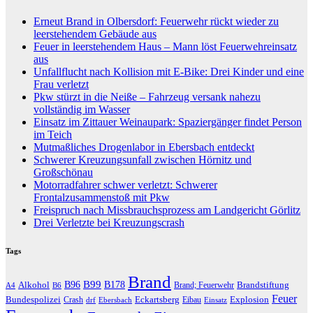
Erneut Brand in Olbersdorf: Feuerwehr rückt wieder zu
leerstehendem Gebäude aus
Feuer in leerstehendem Haus – Mann löst Feuerwehreinsatz
aus
Unfallflucht nach Kollision mit E-Bike: Drei Kinder und eine
Frau verletzt
Pkw stürzt in die Neiße – Fahrzeug versank nahezu
vollständig im Wasser
Einsatz im Zittauer Weinaupark: Spaziergänger findet Person
im Teich
Mutmaßliches Drogenlabor in Ebersbach entdeckt
Schwerer Kreuzungsunfall zwischen Hörnitz und
Großschönau
Motorradfahrer schwer verletzt: Schwerer
Frontalzusammenstoß mit Pkw
Freispruch nach Missbrauchsprozess am Landgericht Görlitz
Drei Verletzte bei Kreuzungscrash
Tags
Brand
B96
B99
Alkohol
B178
Brandstiftung
Brand; Feuerwehr
A4
B6
Feuer
Bundespolizei
Eckartsberg
Explosion
Crash
Eibau
drf
Ebersbach
Einsatz