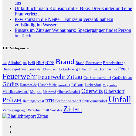
aus
Unfallflucht nach Kollision mit E-Bike: Drei Kinder und eine
Frau verletzt
Pkw stürzt in die Neiße – Fahrzeug versank nahezu
vollständig im Wasser
Einsatz im Zittauer Weinaupark: Spaziergänger findet Person
im Teich
TOP Schlagwörter
Brand
B96
B99
Alkohol
B178
Brandstiftung
Brand; Feuerwehr
A4
B6
Feuer
Bundespolizei
Eckartsberg
Explosion
Crash
Eibau
drf
Ebersbach
Einsatz
Feuerwehr
Feuerwehr Zittau
Großhennersdorf
Großschönau
Görlitz
Löbau
Hirschfelde
Hainewalde
Lückendorf
Jonsdorf
Migranten
Oderwitz
Olbersdorf
Moped
Mittelherwigsdorf
Oberseifersdorf
Motorrad
Unfall
Polizei
RTH
Seifhennersdorf
Rettungsdienst
Spitzkunnersdorf
Zittau
Verfolgungsjagd
Verkehrsunfall
Vorfahrt