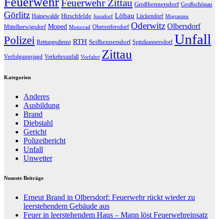
Feuerwehr
Feuerwehr Zittau
Großhennersdorf
Großschönau
Görlitz
Löbau
Hirschfelde
Hainewalde
Lückendorf
Jonsdorf
Migranten
Oderwitz
Olbersdorf
Moped
Mittelherwigsdorf
Oberseifersdorf
Motorrad
Unfall
Polizei
RTH
Seifhennersdorf
Rettungsdienst
Spitzkunnersdorf
Zittau
Verfolgungsjagd
Verkehrsunfall
Vorfahrt
Kategorien
Anderes
Ausbildung
Brand
Diebstahl
Gericht
Polizeibericht
Unfall
Unwetter
Neueste Beiträge
Erneut Brand in Olbersdorf: Feuerwehr rückt wieder zu
leerstehendem Gebäude aus
Feuer in leerstehendem Haus – Mann löst Feuerwehreinsatz