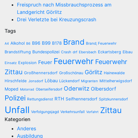
Freispruch nach Missbrauchsprozess am
Landgericht Görlitz
Drei Verletzte bei Kreuzungscrash
Tags
Brand
B96
B99
Alkohol
B178
Brand; Feuerwehr
A4
B6
Brandstiftung
Bundespolizei
Eckartsberg
Eibau
Crash
drf
Ebersbach
Feuerwehr
Feuerwehr
Feuer
Explosion
Einsatz
Zittau
Görlitz
Großhennersdorf
Großschönau
Hainewalde
Löbau
Hirschfelde
Lückendorf
Mittelherwigsdorf
Jonsdorf
Migranten
Oderwitz
Olbersdorf
Moped
Oberseifersdorf
Motorrad
Polizei
RTH
Seifhennersdorf
Rettungsdienst
Spitzkunnersdorf
Unfall
Zittau
Verfolgungsjagd
Verkehrsunfall
Vorfahrt
Kategorien
Anderes
Ausbildung