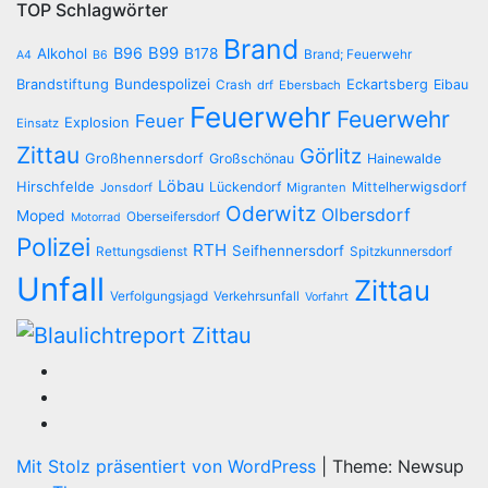
TOP Schlagwörter
Brand
B96
B99
Alkohol
B178
Brand; Feuerwehr
A4
B6
Brandstiftung
Bundespolizei
Eckartsberg
Eibau
Crash
drf
Ebersbach
Feuerwehr
Feuerwehr
Feuer
Explosion
Einsatz
Zittau
Görlitz
Großhennersdorf
Großschönau
Hainewalde
Löbau
Hirschfelde
Lückendorf
Mittelherwigsdorf
Jonsdorf
Migranten
Oderwitz
Olbersdorf
Moped
Oberseifersdorf
Motorrad
Polizei
RTH
Seifhennersdorf
Rettungsdienst
Spitzkunnersdorf
Unfall
Zittau
Verfolgungsjagd
Verkehrsunfall
Vorfahrt
Mit Stolz präsentiert von WordPress
|
Theme: Newsup