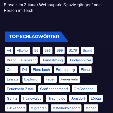
Einsatz im Zittauer Weinaupark: Spaziergänger findet
Person im Teich
TOP SCHLAGWÖRTER
A4
Alkohol
B6
B96
B99
B178
Brand
Brand; Feuerwehr
Brandstiftung
Bundespolizei
Crash
Drf
Ebersbach
Eckartsberg
Eibau
Einsatz
Explosion
Feuer
Feuerwehr
Feuerwehr Zittau
Großhennersdorf
Großschönau
Görlitz
Hainewalde
Hirschfelde
Jonsdorf
Löbau
Lückendorf
Migranten
Mittelherwigsdorf
Moped