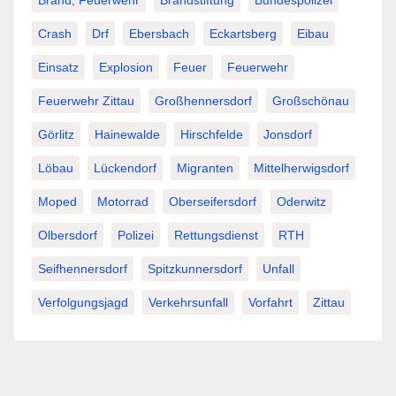
Crash
Drf
Ebersbach
Eckartsberg
Eibau
Einsatz
Explosion
Feuer
Feuerwehr
Feuerwehr Zittau
Großhennersdorf
Großschönau
Görlitz
Hainewalde
Hirschfelde
Jonsdorf
Löbau
Lückendorf
Migranten
Mittelherwigsdorf
Moped
Motorrad
Oberseifersdorf
Oderwitz
Olbersdorf
Polizei
Rettungsdienst
RTH
Seifhennersdorf
Spitzkunnersdorf
Unfall
Verfolgungsjagd
Verkehrsunfall
Vorfahrt
Zittau