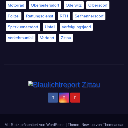
Motorrad
Oberseifersdorf
Oderwitz
Olbersdorf
Polizei
Rettungsdienst
RTH
Seifhennersdorf
Spitzkunnersdorf
Unfall
Verfolgungsjagd
Verkehrsunfall
Vorfahrt
Zittau
Mit Stolz präsentiert von WordPress
|
Theme: Newsup von
Themeansar