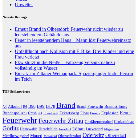
Unwetter
Neueste Beiträge
Erneut Brand in Olbersdorf: Feuerwehr rückt wieder zu
leerstehendem Gebäude aus
Feuer in leerstehendem Haus – Mann löst Feuerwehreinsatz
aus
Unfallflucht nach Kollision mit E-Bike: Drei Kinder und eine
Frau verletzt
Pkw stürzt in die Neiße – Fahrzeug versank nahezu
vollständig im Wasser
Einsatz im Zittauer Weinaupark: Spaziergänger findet Person
im Teich
TOP Schlagwörter
Brand
B96
B99
Alkohol
B178
Brandstiftung
Brand; Feuerwehr
A4
B6
Feuer
Bundespolizei
Eckartsberg
Explosion
Crash
Eibau
drf
Ebersbach
Einsatz
Feuerwehr
Feuerwehr Zittau
Großhennersdorf
Großschönau
Görlitz
Löbau
Hirschfelde
Hainewalde
Lückendorf
Jonsdorf
Migranten
Oderwitz
Olbersdorf
Moped
Mittelherwigsdorf
Oberseifersdorf
Motorrad