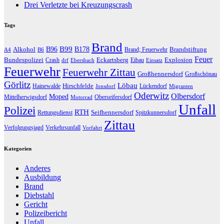
Drei Verletzte bei Kreuzungscrash
Tags
Brand
B96
B99
Alkohol
B178
Brandstiftung
Brand; Feuerwehr
A4
B6
Feuer
Bundespolizei
Eckartsberg
Explosion
Crash
Eibau
drf
Ebersbach
Einsatz
Feuerwehr
Feuerwehr Zittau
Großhennersdorf
Großschönau
Görlitz
Löbau
Hirschfelde
Hainewalde
Lückendorf
Jonsdorf
Migranten
Oderwitz
Olbersdorf
Moped
Mittelherwigsdorf
Oberseifersdorf
Motorrad
Unfall
Polizei
RTH
Seifhennersdorf
Rettungsdienst
Spitzkunnersdorf
Zittau
Verfolgungsjagd
Verkehrsunfall
Vorfahrt
Kategorien
Anderes
Ausbildung
Brand
Diebstahl
Gericht
Polizeibericht
Unfall