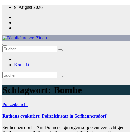
Zum
9. August 2026
Inhalt
springen
Blaulichtreport Zittau
Kontakt
Schlagwort:
Bombe
Polizeibericht
Rathaus evakuiert: Polizeieinsatz in Seifhennersdorf
Seifhennersdorf – Am Donnerstagmorgen sorgte ein verdächtiger