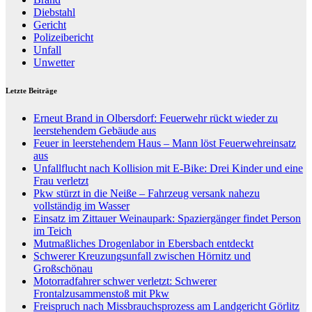
Diebstahl
Gericht
Polizeibericht
Unfall
Unwetter
Letzte Beiträge
Erneut Brand in Olbersdorf: Feuerwehr rückt wieder zu
leerstehendem Gebäude aus
Feuer in leerstehendem Haus – Mann löst Feuerwehreinsatz
aus
Unfallflucht nach Kollision mit E-Bike: Drei Kinder und eine
Frau verletzt
Pkw stürzt in die Neiße – Fahrzeug versank nahezu
vollständig im Wasser
Einsatz im Zittauer Weinaupark: Spaziergänger findet Person
im Teich
Mutmaßliches Drogenlabor in Ebersbach entdeckt
Schwerer Kreuzungsunfall zwischen Hörnitz und
Großschönau
Motorradfahrer schwer verletzt: Schwerer
Frontalzusammenstoß mit Pkw
Freispruch nach Missbrauchsprozess am Landgericht Görlitz