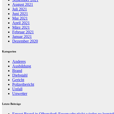
August 2021
Juli 2021
Juni 2021
Mai 2021
April 2021
März 2021
Februar 2021
Januar 2021
Dezember 2020
Kategorien
Anderes
Ausbildung
Brand
Diebstahl
Gericht
Polizeibericht
Unfall
Unwetter
Letzte Beiträge
Erneut Brand in Olbersdorf: Feuerwehr rückt wieder zu leers