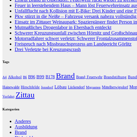
Feuer in leerstehendem Haus – Mann löst Feuerwehreinsatz au
Unfallflucht nach Kollision mit E-Bike: Drei Kinder und eine F
Pkw stürzt in die Neiße – Fahrzeug versank nahezu vollständi
Einsatz im Zittauer Weinaupark: Spaziergänger findet Person i
Mutmaßliches Drogenlabor in Ebersbach entdeckt
Schwerer Kreuzungsunfall zwischen Hörnitz und Großschöna
Motorradfahrer schwer verletzt: Schwerer Frontalzusammenst
Freispruch nach Missbrauchsprozess am Landgericht Görlitz
Drei Verletzte bei Kreuzungscrash
Tags
Brand
B96
B99
Alkohol
B178
Brandstiftung
Bund
Brand; Feuerwehr
A4
B6
Löbau
Hirschfelde
Mop
Hainewalde
Lückendorf
Mittelherwigsdorf
Jonsdorf
Migranten
Zittau
Vorfahrt
Kategorien
Anderes
Ausbildung
Brand