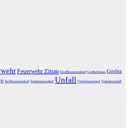
rwehr
Feuerwehr Zittau
Görlitz
Großhennersdorf
Großschönau
Unfall
TH
Seifhennersdorf
Spitzkunnersdorf
Verfolgungsjagd
Verkehrsunfall