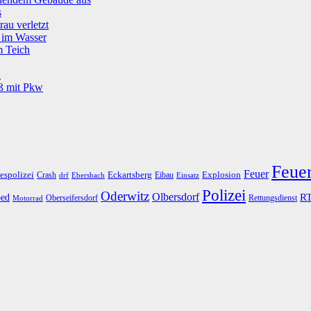
s
rau verletzt
g im Wasser
m Teich
u
oß mit Pkw
Feue
Feuer
espolizei
Eckartsberg
Explosion
Crash
Eibau
drf
Ebersbach
Einsatz
Polizei
Oderwitz
Olbersdorf
R
ed
Oberseifersdorf
Rettungsdienst
Motorrad