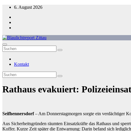
Zum
6. August 2026
Inhalt
springen
Blaulichtreport Zittau
Kontakt
Rathaus evakuiert: Polizeieinsa
Seifhennersdorf
– Am Donnerstagmorgen sorgte ein verdächtiger Ko
Aus Sicherheitsgründen räumten Einsatzkräfte das Rathaus und sperr
Koffer. Kurze Zeit später die Entwarnung: Darin befand sich lediglic