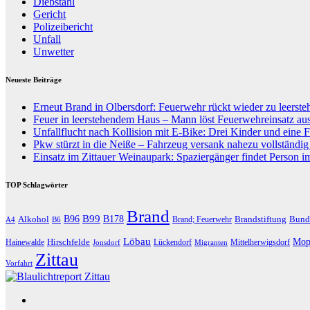
Diebstahl
Gericht
Polizeibericht
Unfall
Unwetter
Neueste Beiträge
Erneut Brand in Olbersdorf: Feuerwehr rückt wieder zu leers
Feuer in leerstehendem Haus – Mann löst Feuerwehreinsatz au
Unfallflucht nach Kollision mit E-Bike: Drei Kinder und eine F
Pkw stürzt in die Neiße – Fahrzeug versank nahezu vollständi
Einsatz im Zittauer Weinaupark: Spaziergänger findet Person i
TOP Schlagwörter
Brand
B96
B99
Alkohol
B178
Brandstiftung
Bund
Brand; Feuerwehr
A4
B6
Löbau
Hirschfelde
Mop
Hainewalde
Lückendorf
Mittelherwigsdorf
Jonsdorf
Migranten
Zittau
Vorfahrt