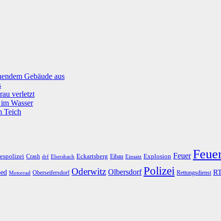
tehendem Gebäude aus
s
rau verletzt
g im Wasser
m Teich
Feue
Feuer
espolizei
Eckartsberg
Explosion
Crash
Eibau
drf
Ebersbach
Einsatz
Polizei
Oderwitz
Olbersdorf
R
ed
Oberseifersdorf
Rettungsdienst
Motorrad