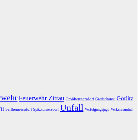
rwehr
Feuerwehr Zittau
Görlitz
Großhennersdorf
Großschönau
Unfall
TH
Seifhennersdorf
Spitzkunnersdorf
Verfolgungsjagd
Verkehrsunfall