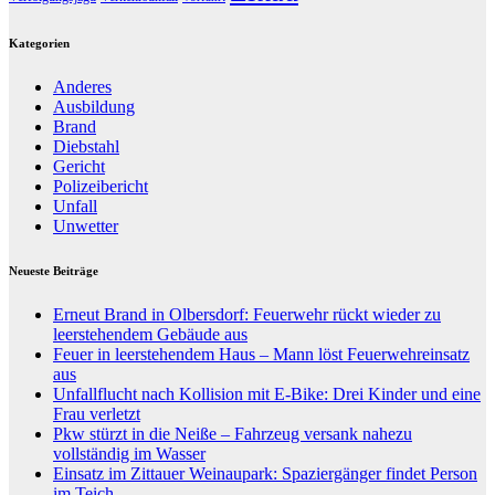
Kategorien
Anderes
Ausbildung
Brand
Diebstahl
Gericht
Polizeibericht
Unfall
Unwetter
Neueste Beiträge
Erneut Brand in Olbersdorf: Feuerwehr rückt wieder zu
leerstehendem Gebäude aus
Feuer in leerstehendem Haus – Mann löst Feuerwehreinsatz
aus
Unfallflucht nach Kollision mit E-Bike: Drei Kinder und eine
Frau verletzt
Pkw stürzt in die Neiße – Fahrzeug versank nahezu
vollständig im Wasser
Einsatz im Zittauer Weinaupark: Spaziergänger findet Person
im Teich