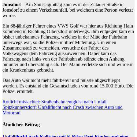
Jonsdorf
– Am Samstagmittag kam es in der Zittauer Straße in
Jonsdorf zu einem Verkehrsunfall, bei welchem eine Person verletzt
wurde.
Ein 68-jähriger Fahrer eines VWS Golf war hier aus Richtung Hain
kommend in Richtung Olbersdorf unterwegs. Ihm entgegen kam ein
bisher unbekanntes Fahrzeug, welches in der Mitte der Fahrbahn
unterwegs war, so die Polizei in ihrer Mitteilung. Um einen
Zusammenstoß zu vermeiden, versuchte der Fahrer des
Volkswagens dem Fahrzeug auszuweichen. Dabei kam das
Fahrzeug nach links von der Fahrbahn ab stürzte einen Anhang
hinunter und überschlug sich. Der Mann verletzte sich und wurde in
ein Krankenhaus gebracht.
Das Auto war nicht mehr fahrbereit und musste abgeschleppt
werden. Es entstand ein Gesamtschaden von rund 15.000 Euro. Die
Polizei ermittelt.
Beitragsnavigation
Rotlicht missachtet: Straßenbahn entgleist nach Unfall
Spitzkunnersdorf: Unfallflucht nach Crash zwischen Auto und
Motorrad
Ähnlicher Beitrag
Unfallflucht nach Kollision mit E-Bike: Drei Kinder und eine