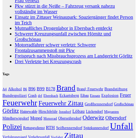
Frau verletzt
Pkw stürzt in die Neiße – Fahrzeug versank nahezu
vollständig im Wasser
Einsatz im Zittauer Weinaupark: Spaziergänger findet Person
im Teich
Mutmaßliches Drogenlabor in Ebersbach entdeckt
Schwerer Kreuzungsunfall zwischen Hörnitz und
Großschönau
Motorradfahrer schwer verletzt: Schwerer
Frontalzusammenstoß mit Pkw
Freispruch nach Missbrauchsprozess am Landgericht Görlitz
Drei Verletzte bei Kreuzungscrash
Tags
Brand
B96
B99
Alkohol
B178
Brandstiftung
Brand; Feuerwehr
A4
B6
Feuer
Bundespolizei
Eckartsberg
Explosion
Crash
Eibau
drf
Ebersbach
Einsatz
Feuerwehr
Feuerwehr Zittau
Großhennersdorf
Großschönau
Görlitz
Löbau
Hirschfelde
Hainewalde
Lückendorf
Jonsdorf
Migranten
Oderwitz
Olbersdorf
Moped
Mittelherwigsdorf
Oberseifersdorf
Motorrad
Unfall
Polizei
RTH
Seifhennersdorf
Rettungsdienst
Spitzkunnersdorf
Zittau
Verfolgungsjagd
Verkehrsunfall
Vorfahrt