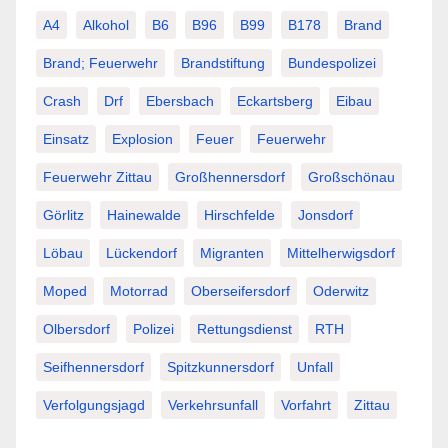
A4
Alkohol
B6
B96
B99
B178
Brand
Brand; Feuerwehr
Brandstiftung
Bundespolizei
Crash
Drf
Ebersbach
Eckartsberg
Eibau
Einsatz
Explosion
Feuer
Feuerwehr
Feuerwehr Zittau
Großhennersdorf
Großschönau
Görlitz
Hainewalde
Hirschfelde
Jonsdorf
Löbau
Lückendorf
Migranten
Mittelherwigsdorf
Moped
Motorrad
Oberseifersdorf
Oderwitz
Olbersdorf
Polizei
Rettungsdienst
RTH
Seifhennersdorf
Spitzkunnersdorf
Unfall
Verfolgungsjagd
Verkehrsunfall
Vorfahrt
Zittau