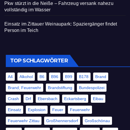
Pkw stürzt in die Neiße – Fahrzeug versank nahezu
vollständig im Wasser
Einsatz im Zittauer Weinaupark: Spaziergänger findet
Person im Teich
TOP SCHLAGWÖRTER
A4
Alkohol
B6
B96
B99
B178
Brand
Brand; Feuerwehr
Brandstiftung
Bundespolizei
Crash
Drf
Ebersbach
Eckartsberg
Eibau
Einsatz
Explosion
Feuer
Feuerwehr
Feuerwehr Zittau
Großhennersdorf
Großschönau