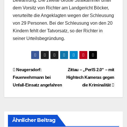
Bewährung. Die zweite Große Strafkammer unter
dem Vorsitz von Richter am Landgericht Böcker,
verurteilte die Angeklagten wegen der Schleusung
von 29 Personen. Bei der Schleusung von den 20
Kindern fehlt der Tatvorsatz, so der Richter in
seiner Urteilsbegründung.
Beitragsnavigation
Neugersdorf:
Zittau – „PerIS 2.0“ – mit
Feuerwehrmann bei
Hightech Kameras gegen
Unfall-Einsatz angefahren
die Kriminalität
Ähnlicher Beitrag