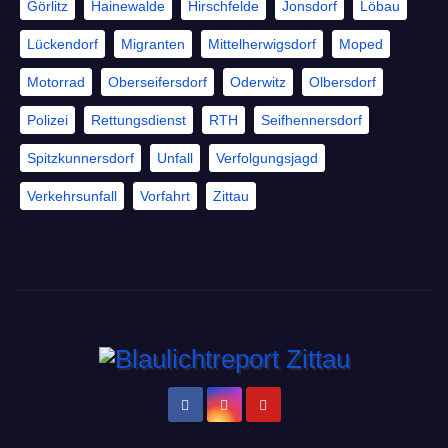
Görlitz
Hainewalde
Hirschfelde
Jonsdorf
Löbau
Lückendorf
Migranten
Mittelherwigsdorf
Moped
Motorrad
Oberseifersdorf
Oderwitz
Olbersdorf
Polizei
Rettungsdienst
RTH
Seifhennersdorf
Spitzkunnersdorf
Unfall
Verfolgungsjagd
Verkehrsunfall
Vorfahrt
Zittau