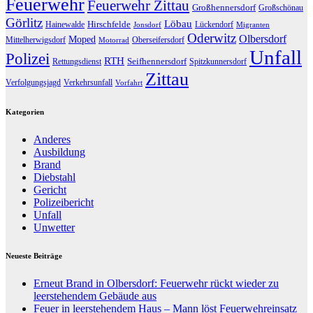
Feuerwehr
Feuerwehr Zittau
Großhennersdorf
Großschönau
Görlitz
Löbau
Hirschfelde
Hainewalde
Lückendorf
Jonsdorf
Migranten
Oderwitz
Olbersdorf
Moped
Mittelherwigsdorf
Oberseifersdorf
Motorrad
Unfall
Polizei
RTH
Seifhennersdorf
Rettungsdienst
Spitzkunnersdorf
Zittau
Verfolgungsjagd
Verkehrsunfall
Vorfahrt
Kategorien
Anderes
Ausbildung
Brand
Diebstahl
Gericht
Polizeibericht
Unfall
Unwetter
Neueste Beiträge
Erneut Brand in Olbersdorf: Feuerwehr rückt wieder zu
leerstehendem Gebäude aus
Feuer in leerstehendem Haus – Mann löst Feuerwehreinsatz