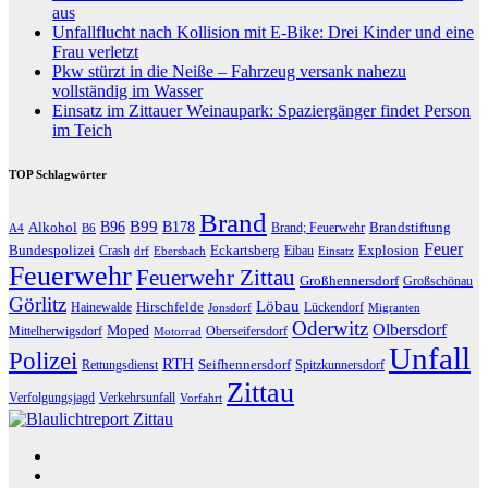
aus
Unfallflucht nach Kollision mit E-Bike: Drei Kinder und eine
Frau verletzt
Pkw stürzt in die Neiße – Fahrzeug versank nahezu
vollständig im Wasser
Einsatz im Zittauer Weinaupark: Spaziergänger findet Person
im Teich
TOP Schlagwörter
Brand
B96
B99
Alkohol
B178
Brandstiftung
Brand; Feuerwehr
A4
B6
Feuer
Bundespolizei
Eckartsberg
Explosion
Crash
Eibau
drf
Ebersbach
Einsatz
Feuerwehr
Feuerwehr Zittau
Großhennersdorf
Großschönau
Görlitz
Löbau
Hirschfelde
Hainewalde
Lückendorf
Jonsdorf
Migranten
Oderwitz
Olbersdorf
Moped
Mittelherwigsdorf
Oberseifersdorf
Motorrad
Unfall
Polizei
RTH
Seifhennersdorf
Rettungsdienst
Spitzkunnersdorf
Zittau
Verfolgungsjagd
Verkehrsunfall
Vorfahrt