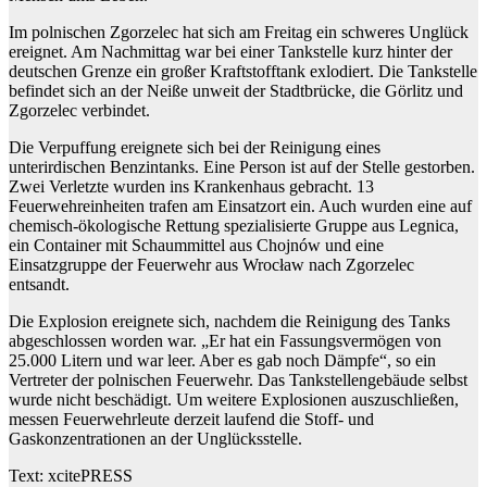
Im polnischen Zgorzelec hat sich am Freitag ein schweres Unglück
ereignet. Am Nachmittag war bei einer Tankstelle kurz hinter der
deutschen Grenze ein großer Kraftstofftank exlodiert. Die Tankstelle
befindet sich an der Neiße unweit der Stadtbrücke, die Görlitz und
Zgorzelec verbindet.
Die Verpuffung ereignete sich bei der Reinigung eines
unterirdischen Benzintanks. Eine Person ist auf der Stelle gestorben.
Zwei Verletzte wurden ins Krankenhaus gebracht. 13
Feuerwehreinheiten trafen am Einsatzort ein. Auch wurden eine auf
chemisch-ökologische Rettung spezialisierte Gruppe aus Legnica,
ein Container mit Schaummittel aus Chojnów und eine
Einsatzgruppe der Feuerwehr aus Wrocław nach Zgorzelec
entsandt.
Die Explosion ereignete sich, nachdem die Reinigung des Tanks
abgeschlossen worden war. „Er hat ein Fassungsvermögen von
25.000 Litern und war leer. Aber es gab noch Dämpfe“, so ein
Vertreter der polnischen Feuerwehr. Das Tankstellengebäude selbst
wurde nicht beschädigt. Um weitere Explosionen auszuschließen,
messen Feuerwehrleute derzeit laufend die Stoff- und
Gaskonzentrationen an der Unglücksstelle.
Text: xcitePRESS