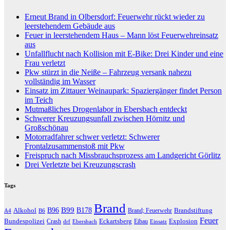
Erneut Brand in Olbersdorf: Feuerwehr rückt wieder zu
leerstehendem Gebäude aus
Feuer in leerstehendem Haus – Mann löst Feuerwehreinsatz
aus
Unfallflucht nach Kollision mit E-Bike: Drei Kinder und eine
Frau verletzt
Pkw stürzt in die Neiße – Fahrzeug versank nahezu
vollständig im Wasser
Einsatz im Zittauer Weinaupark: Spaziergänger findet Person
im Teich
Mutmaßliches Drogenlabor in Ebersbach entdeckt
Schwerer Kreuzungsunfall zwischen Hörnitz und
Großschönau
Motorradfahrer schwer verletzt: Schwerer
Frontalzusammenstoß mit Pkw
Freispruch nach Missbrauchsprozess am Landgericht Görlitz
Drei Verletzte bei Kreuzungscrash
Tags
Brand
B96
B99
Alkohol
B178
Brandstiftung
Brand; Feuerwehr
A4
B6
Feuer
Bundespolizei
Eckartsberg
Explosion
Crash
Eibau
drf
Ebersbach
Einsatz