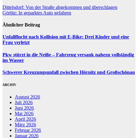
Beitragsnavigation
Dittelsdorf: Von der Straße abgekommen und überschlagen
Görlitz: In geparktes Auto gefahren
Ähnlicher Beitrag
Unfallflucht nach Kollision mit E-Bike: Drei Kinder und eine
Frau verletzt
Pkw stürzt in die Neiße – Fahrzeug versank nahezu vollständig
im Wasser
Schwerer Kreuzungsunfall zwischen Hörnitz und Großschönau
ARCHIV
August 2026
Juli 2026
Juni 2026
Mai 2026
April 2026
März 2026
Februar 2026
Januar 2026