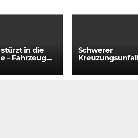
stürzt in die
Schwerer
e – Fahrzeug
Kreuzungsunfal
ank nahezu
zwischen Hörnit
ständig im
und Großschön
ser