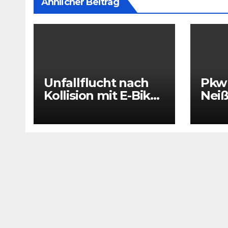
Ähnlicher Beitrag
Unfallflucht nach
Pkw 
Kollision mit E-Bike:
Neiß
Drei Kinder und
vers
eine Frau verletzt
voll
Was