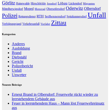
Görlitz
Löbau
Hirschfelde
Hainewalde
Lückendorf
Jonsdorf
Migranten
Oderwitz
Olbersdorf
Moped
Mittelherwigsdorf
Oberseifersdorf
Motorrad
Unfall
Polizei
RTH
Seifhennersdorf
Rettungsdienst
Spitzkunnersdorf
Zittau
Verfolgungsjagd
Verkehrsunfall
Vorfahrt
Kategorien
Anderes
Ausbildung
Brand
Diebstahl
Gericht
Polizeibericht
Unfall
Unwetter
Neueste Beiträge
Erneut Brand in Olbersdorf: Feuerwehr rückt wieder zu
leerstehendem Gebäude aus
Feuer in leerstehendem Haus – Mann löst Feuerwehreinsatz
aus