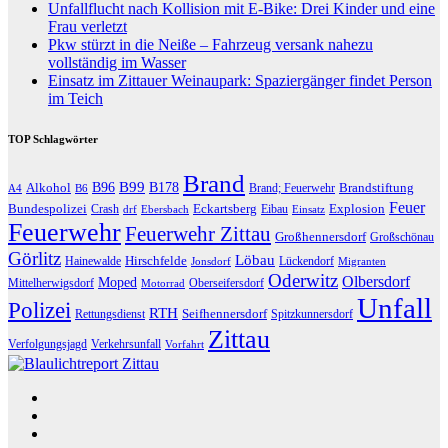
Unfallflucht nach Kollision mit E-Bike: Drei Kinder und eine
Frau verletzt
Pkw stürzt in die Neiße – Fahrzeug versank nahezu
vollständig im Wasser
Einsatz im Zittauer Weinaupark: Spaziergänger findet Person
im Teich
TOP Schlagwörter
Brand
B96
B99
Alkohol
B178
Brandstiftung
Brand; Feuerwehr
A4
B6
Feuer
Bundespolizei
Eckartsberg
Explosion
Crash
Eibau
drf
Ebersbach
Einsatz
Feuerwehr
Feuerwehr Zittau
Großhennersdorf
Großschönau
Görlitz
Löbau
Hirschfelde
Hainewalde
Lückendorf
Jonsdorf
Migranten
Oderwitz
Olbersdorf
Moped
Mittelherwigsdorf
Oberseifersdorf
Motorrad
Unfall
Polizei
RTH
Seifhennersdorf
Rettungsdienst
Spitzkunnersdorf
Zittau
Verfolgungsjagd
Verkehrsunfall
Vorfahrt