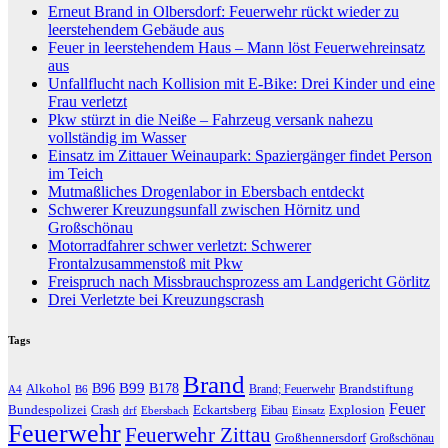
Erneut Brand in Olbersdorf: Feuerwehr rückt wieder zu
leerstehendem Gebäude aus
Feuer in leerstehendem Haus – Mann löst Feuerwehreinsatz
aus
Unfallflucht nach Kollision mit E-Bike: Drei Kinder und eine
Frau verletzt
Pkw stürzt in die Neiße – Fahrzeug versank nahezu
vollständig im Wasser
Einsatz im Zittauer Weinaupark: Spaziergänger findet Person
im Teich
Mutmaßliches Drogenlabor in Ebersbach entdeckt
Schwerer Kreuzungsunfall zwischen Hörnitz und
Großschönau
Motorradfahrer schwer verletzt: Schwerer
Frontalzusammenstoß mit Pkw
Freispruch nach Missbrauchsprozess am Landgericht Görlitz
Drei Verletzte bei Kreuzungscrash
Tags
Brand
B96
B99
Alkohol
B178
Brandstiftung
Brand; Feuerwehr
A4
B6
Feuer
Bundespolizei
Eckartsberg
Explosion
Crash
Eibau
drf
Ebersbach
Einsatz
Feuerwehr
Feuerwehr Zittau
Großhennersdorf
Großschönau