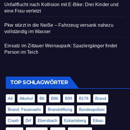
Unfallflucht nach Kollision mit E-Bike: Drei Kinder und
eine Frau verletzt
Pkw stürzt in die Neiße – Fahrzeug versank nahezu
vollständig im Wasser
Einsatz im Zittauer Weinaupark: Spaziergänger findet
Person im Teich
TOP SCHLAGWÖRTER
A4
Alkohol
B6
B96
B99
B178
Brand
Brand; Feuerwehr
Brandstiftung
Bundespolizei
Crash
Drf
Ebersbach
Eckartsberg
Eibau