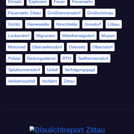
Einsatz
Explosion
Feuer
Feuerwehr
Feuerwehr Zittau
Großhennersdorf
Großschönau
Görlitz
Hainewalde
Hirschfelde
Jonsdorf
Löbau
Lückendorf
Migranten
Mittelherwigsdorf
Moped
Motorrad
Oberseifersdorf
Oderwitz
Olbersdorf
Polizei
Rettungsdienst
RTH
Seifhennersdorf
Spitzkunnersdorf
Unfall
Verfolgungsjagd
Verkehrsunfall
Vorfahrt
Zittau