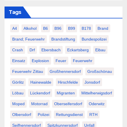
Tags
A4
Alkohol
B6
B96
B99
B178
Brand
Brand; Feuerwehr
Brandstiftung
Bundespolizei
Crash
Drf
Ebersbach
Eckartsberg
Eibau
Einsatz
Explosion
Feuer
Feuerwehr
Feuerwehr Zittau
Großhennersdorf
Großschönau
Görlitz
Hainewalde
Hirschfelde
Jonsdorf
Löbau
Lückendorf
Migranten
Mittelherwigsdorf
Moped
Motorrad
Oberseifersdorf
Oderwitz
Olbersdorf
Polizei
Rettungsdienst
RTH
Seifhennersdorf
Spitzkunnersdorf
Unfall