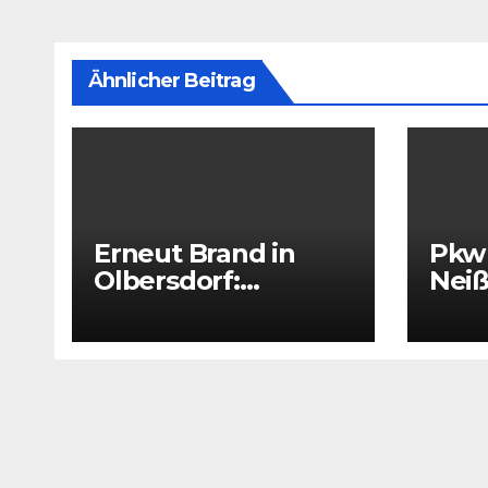
Ähnlicher Beitrag
Erneut Brand in
Pkw 
Olbersdorf:
Neiß
Feuerwehr rückt
vers
wieder zu
voll
leerstehendem
Was
Gebäude aus