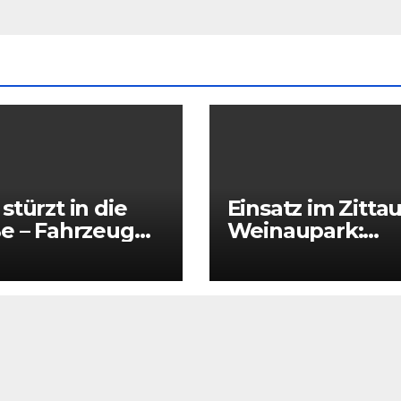
stürzt in die
Einsatz im Zitta
e – Fahrzeug
Weinaupark:
ank nahezu
Spaziergänger
ständig im
findet Person i
ser
Teich