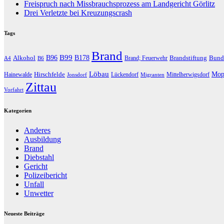
Freispruch nach Missbrauchsprozess am Landgericht Görlitz
Drei Verletzte bei Kreuzungscrash
Tags
Brand
B96
B99
Alkohol
B178
Brandstiftung
Bund
Brand; Feuerwehr
A4
B6
Löbau
Hirschfelde
Mop
Hainewalde
Lückendorf
Mittelherwigsdorf
Jonsdorf
Migranten
Zittau
Vorfahrt
Kategorien
Anderes
Ausbildung
Brand
Diebstahl
Gericht
Polizeibericht
Unfall
Unwetter
Neueste Beiträge