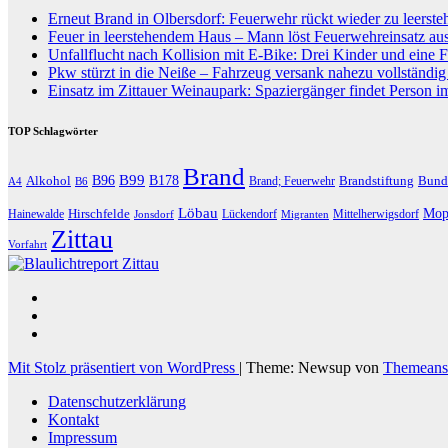
Erneut Brand in Olbersdorf: Feuerwehr rückt wieder zu leers
Feuer in leerstehendem Haus – Mann löst Feuerwehreinsatz au
Unfallflucht nach Kollision mit E-Bike: Drei Kinder und eine F
Pkw stürzt in die Neiße – Fahrzeug versank nahezu vollständi
Einsatz im Zittauer Weinaupark: Spaziergänger findet Person i
TOP Schlagwörter
Brand
B96
B99
Alkohol
B178
Brandstiftung
Bund
Brand; Feuerwehr
A4
B6
Löbau
Hirschfelde
Mop
Hainewalde
Lückendorf
Mittelherwigsdorf
Jonsdorf
Migranten
Zittau
Vorfahrt
Mit Stolz präsentiert von WordPress
|
Theme: Newsup von
Themeans
Datenschutzerklärung
Kontakt
Impressum