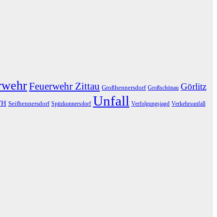
rwehr
Feuerwehr Zittau
Görlitz
Großhennersdorf
Großschönau
Unfall
TH
Seifhennersdorf
Spitzkunnersdorf
Verfolgungsjagd
Verkehrsunfall