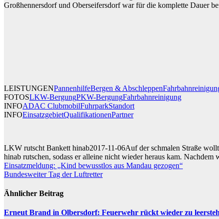
Großhennersdorf und Oberseifersdorf war für die komplette Dauer befah
LEISTUNGEN
Pannenhilfe
Bergen & Abschleppen
Fahrbahnreinigun
FOTOS
LKW-Bergung
PKW-Bergung
Fahrbahnreinigung
INFO
ADAC Clubmobil
Fuhrpark
Standort
INFO
Einsatzgebiet
Qualifikationen
Partner
LKW rutscht Bankett hinab
2017-11-06
Auf der schmalen Straße woll
hinab rutschen, sodass er alleine nicht wieder heraus
kam. Nachdem w
Beitragsnavigation
Einsatzmeldung: „Kind bewusstlos aus Mandau gezogen“
Bundesweiter Tag der Luftretter
Ähnlicher Beitrag
Erneut Brand in Olbersdorf: Feuerwehr rückt wieder zu leerst