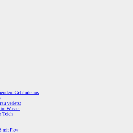
tehendem Gebäude aus
s
rau verletzt
g im Wasser
m Teich
u
oß mit Pkw