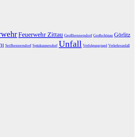
rwehr
Feuerwehr Zittau
Görlitz
Großhennersdorf
Großschönau
Unfall
TH
Seifhennersdorf
Spitzkunnersdorf
Verfolgungsjagd
Verkehrsunfall