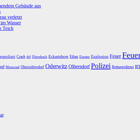
tehendem Gebäude aus
s
rau verletzt
g im Wasser
m Teich
Feue
Feuer
espolizei
Eckartsberg
Explosion
Crash
Eibau
drf
Ebersbach
Einsatz
Polizei
Oderwitz
Olbersdorf
R
ed
Oberseifersdorf
Rettungsdienst
Motorrad
ar