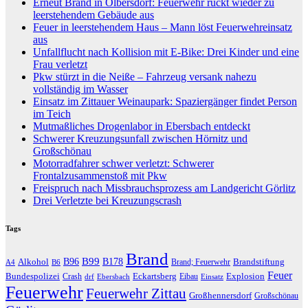
Erneut Brand in Olbersdorf: Feuerwehr rückt wieder zu
leerstehendem Gebäude aus
Feuer in leerstehendem Haus – Mann löst Feuerwehreinsatz
aus
Unfallflucht nach Kollision mit E-Bike: Drei Kinder und eine
Frau verletzt
Pkw stürzt in die Neiße – Fahrzeug versank nahezu
vollständig im Wasser
Einsatz im Zittauer Weinaupark: Spaziergänger findet Person
im Teich
Mutmaßliches Drogenlabor in Ebersbach entdeckt
Schwerer Kreuzungsunfall zwischen Hörnitz und
Großschönau
Motorradfahrer schwer verletzt: Schwerer
Frontalzusammenstoß mit Pkw
Freispruch nach Missbrauchsprozess am Landgericht Görlitz
Drei Verletzte bei Kreuzungscrash
Tags
Brand
B96
B99
Alkohol
B178
Brandstiftung
Brand; Feuerwehr
A4
B6
Feuer
Bundespolizei
Eckartsberg
Explosion
Crash
Eibau
drf
Ebersbach
Einsatz
Feuerwehr
Feuerwehr Zittau
Großhennersdorf
Großschönau