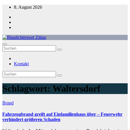
Zum
8. August 2026
Inhalt
springen
Blaulichtreport Zittau
Kontakt
Schlagwort:
Waltersdorf
Brand
Fahrzeugbrand greift auf Einfamilienhaus über – Feuerwehr
verhindert größeren Schaden