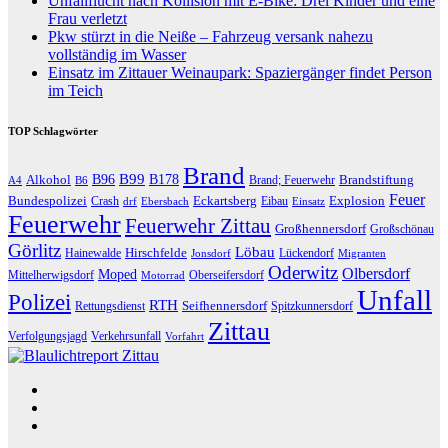
Unfallflucht nach Kollision mit E-Bike: Drei Kinder und eine
Frau verletzt
Pkw stürzt in die Neiße – Fahrzeug versank nahezu
vollständig im Wasser
Einsatz im Zittauer Weinaupark: Spaziergänger findet Person
im Teich
TOP Schlagwörter
Brand
B96
B99
Alkohol
B178
Brandstiftung
Brand; Feuerwehr
A4
B6
Feuer
Bundespolizei
Eckartsberg
Explosion
Crash
Eibau
drf
Ebersbach
Einsatz
Feuerwehr
Feuerwehr Zittau
Großhennersdorf
Großschönau
Görlitz
Löbau
Hirschfelde
Hainewalde
Lückendorf
Jonsdorf
Migranten
Oderwitz
Olbersdorf
Moped
Mittelherwigsdorf
Oberseifersdorf
Motorrad
Unfall
Polizei
RTH
Seifhennersdorf
Rettungsdienst
Spitzkunnersdorf
Zittau
Verfolgungsjagd
Verkehrsunfall
Vorfahrt