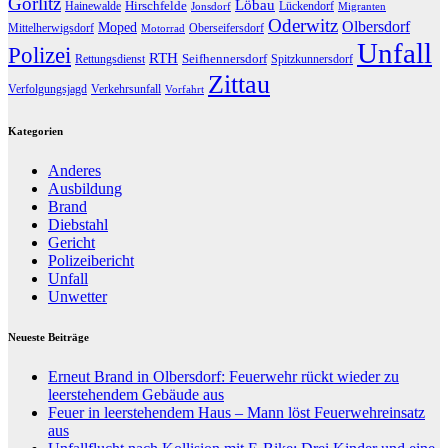
Görlitz
Löbau
Hirschfelde
Hainewalde
Lückendorf
Jonsdorf
Migranten
Oderwitz
Olbersdorf
Moped
Mittelherwigsdorf
Oberseifersdorf
Motorrad
Unfall
Polizei
RTH
Seifhennersdorf
Rettungsdienst
Spitzkunnersdorf
Zittau
Verfolgungsjagd
Verkehrsunfall
Vorfahrt
Kategorien
Anderes
Ausbildung
Brand
Diebstahl
Gericht
Polizeibericht
Unfall
Unwetter
Neueste Beiträge
Erneut Brand in Olbersdorf: Feuerwehr rückt wieder zu
leerstehendem Gebäude aus
Feuer in leerstehendem Haus – Mann löst Feuerwehreinsatz
aus