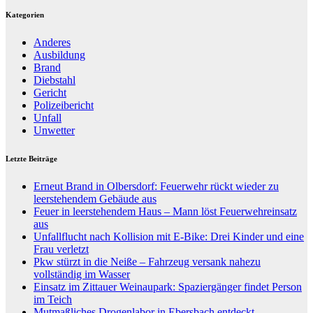
Kategorien
Anderes
Ausbildung
Brand
Diebstahl
Gericht
Polizeibericht
Unfall
Unwetter
Letzte Beiträge
Erneut Brand in Olbersdorf: Feuerwehr rückt wieder zu
leerstehendem Gebäude aus
Feuer in leerstehendem Haus – Mann löst Feuerwehreinsatz
aus
Unfallflucht nach Kollision mit E-Bike: Drei Kinder und eine
Frau verletzt
Pkw stürzt in die Neiße – Fahrzeug versank nahezu
vollständig im Wasser
Einsatz im Zittauer Weinaupark: Spaziergänger findet Person
im Teich
Mutmaßliches Drogenlabor in Ebersbach entdeckt