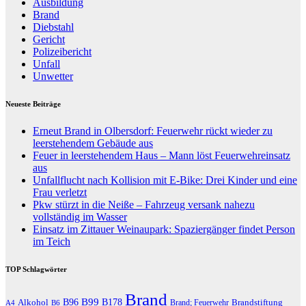
Ausbildung
Brand
Diebstahl
Gericht
Polizeibericht
Unfall
Unwetter
Neueste Beiträge
Erneut Brand in Olbersdorf: Feuerwehr rückt wieder zu
leerstehendem Gebäude aus
Feuer in leerstehendem Haus – Mann löst Feuerwehreinsatz
aus
Unfallflucht nach Kollision mit E-Bike: Drei Kinder und eine
Frau verletzt
Pkw stürzt in die Neiße – Fahrzeug versank nahezu
vollständig im Wasser
Einsatz im Zittauer Weinaupark: Spaziergänger findet Person
im Teich
TOP Schlagwörter
Brand
B96
B99
Alkohol
B178
Brandstiftung
Brand; Feuerwehr
A4
B6