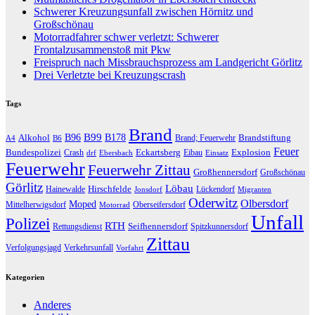
Schwerer Kreuzungsunfall zwischen Hörnitz und
Großschönau
Motorradfahrer schwer verletzt: Schwerer
Frontalzusammenstoß mit Pkw
Freispruch nach Missbrauchsprozess am Landgericht Görlitz
Drei Verletzte bei Kreuzungscrash
Tags
Brand
B96
B99
Alkohol
B178
Brandstiftung
Brand; Feuerwehr
A4
B6
Feuer
Bundespolizei
Eckartsberg
Explosion
Crash
Eibau
drf
Ebersbach
Einsatz
Feuerwehr
Feuerwehr Zittau
Großhennersdorf
Großschönau
Görlitz
Löbau
Hirschfelde
Hainewalde
Lückendorf
Jonsdorf
Migranten
Oderwitz
Olbersdorf
Moped
Mittelherwigsdorf
Oberseifersdorf
Motorrad
Unfall
Polizei
RTH
Seifhennersdorf
Rettungsdienst
Spitzkunnersdorf
Zittau
Verfolgungsjagd
Verkehrsunfall
Vorfahrt
Kategorien
Anderes