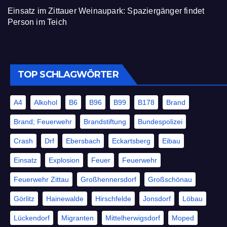
Einsatz im Zittauer Weinaupark: Spaziergänger findet
Person im Teich
TOP SCHLAGWÖRTER
A4
Alkohol
B6
B96
B99
B178
Brand
Brand; Feuerwehr
Brandstiftung
Bundespolizei
Crash
Drf
Ebersbach
Eckartsberg
Eibau
Einsatz
Explosion
Feuer
Feuerwehr
Feuerwehr Zittau
Großhennersdorf
Großschönau
Görlitz
Hainewalde
Hirschfelde
Jonsdorf
Löbau
Lückendorf
Migranten
Mittelherwigsdorf
Moped