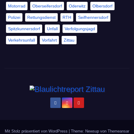
Motorrad
Oberseifersdorf
Oderwitz
Olbersdorf
Polizei
Rettungsdienst
RTH
Seifhennersdorf
Spitzkunnersdorf
Unfall
Verfolgungsjagd
Verkehrsunfall
Vorfahrt
Zittau
Mit Stolz präsentiert von WordPress
|
Theme: Newsup von
Themeansar