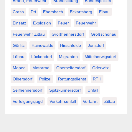
Brand; Feuerwehr
Brandstiftung
Bundespolizei
Crash
Drf
Ebersbach
Eckartsberg
Eibau
Einsatz
Explosion
Feuer
Feuerwehr
Feuerwehr Zittau
Großhennersdorf
Großschönau
Görlitz
Hainewalde
Hirschfelde
Jonsdorf
Löbau
Lückendorf
Migranten
Mittelherwigsdorf
Moped
Motorrad
Oberseifersdorf
Oderwitz
Olbersdorf
Polizei
Rettungsdienst
RTH
Seifhennersdorf
Spitzkunnersdorf
Unfall
Verfolgungsjagd
Verkehrsunfall
Vorfahrt
Zittau