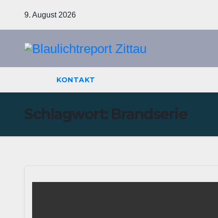
Zum
9. August 2026
Inhalt
springen
KONTAKT
Schlagwort:
Brandserie