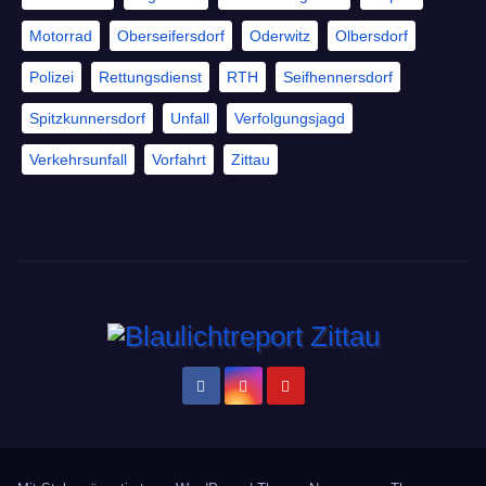
Motorrad
Oberseifersdorf
Oderwitz
Olbersdorf
Polizei
Rettungsdienst
RTH
Seifhennersdorf
Spitzkunnersdorf
Unfall
Verfolgungsjagd
Verkehrsunfall
Vorfahrt
Zittau