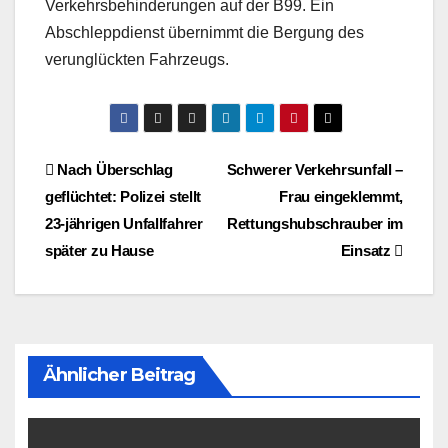
Verkehrsbehinderungen auf der B99. Ein
Abschleppdienst übernimmt die Bergung des
verunglückten Fahrzeugs.
Beitragsnavigation
Nach Überschlag
Schwerer Verkehrsunfall –
geflüchtet: Polizei stellt
Frau eingeklemmt,
23-jährigen Unfallfahrer
Rettungshubschrauber im
später zu Hause
Einsatz
Ähnlicher Beitrag