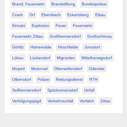
Brand; Feuerwehr
Brandstiftung
Bundespolizei
Crash
Drf
Ebersbach
Eckartsberg
Eibau
Einsatz
Explosion
Feuer
Feuerwehr
Feuerwehr Zittau
Großhennersdorf
Großschönau
Görlitz
Hainewalde
Hirschfelde
Jonsdorf
Löbau
Lückendorf
Migranten
Mittelherwigsdorf
Moped
Motorrad
Oberseifersdorf
Oderwitz
Olbersdorf
Polizei
Rettungsdienst
RTH
Seifhennersdorf
Spitzkunnersdorf
Unfall
Verfolgungsjagd
Verkehrsunfall
Vorfahrt
Zittau