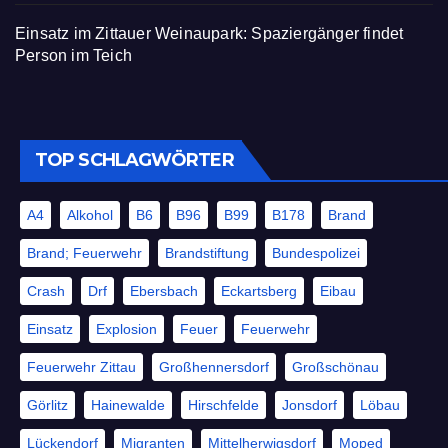
Einsatz im Zittauer Weinaupark: Spaziergänger findet
Person im Teich
TOP SCHLAGWÖRTER
A4
Alkohol
B6
B96
B99
B178
Brand
Brand; Feuerwehr
Brandstiftung
Bundespolizei
Crash
Drf
Ebersbach
Eckartsberg
Eibau
Einsatz
Explosion
Feuer
Feuerwehr
Feuerwehr Zittau
Großhennersdorf
Großschönau
Görlitz
Hainewalde
Hirschfelde
Jonsdorf
Löbau
Lückendorf
Migranten
Mittelherwigsdorf
Moped