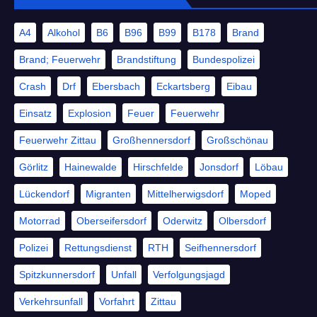
A4
Alkohol
B6
B96
B99
B178
Brand
Brand; Feuerwehr
Brandstiftung
Bundespolizei
Crash
Drf
Ebersbach
Eckartsberg
Eibau
Einsatz
Explosion
Feuer
Feuerwehr
Feuerwehr Zittau
Großhennersdorf
Großschönau
Görlitz
Hainewalde
Hirschfelde
Jonsdorf
Löbau
Lückendorf
Migranten
Mittelherwigsdorf
Moped
Motorrad
Oberseifersdorf
Oderwitz
Olbersdorf
Polizei
Rettungsdienst
RTH
Seifhennersdorf
Spitzkunnersdorf
Unfall
Verfolgungsjagd
Verkehrsunfall
Vorfahrt
Zittau