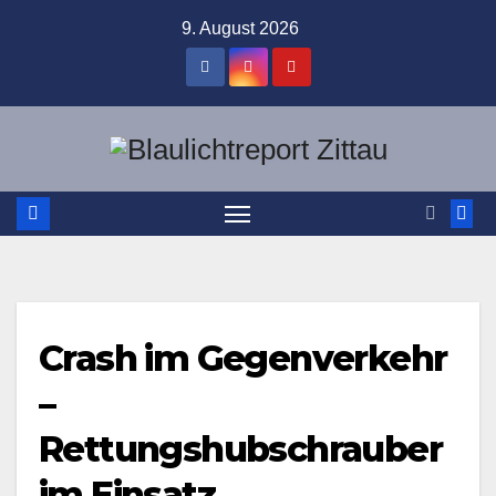
Zum
9. August 2026
Inhalt
springen
Crash im Gegenverkehr
–
Rettungshubschrauber
im Einsatz