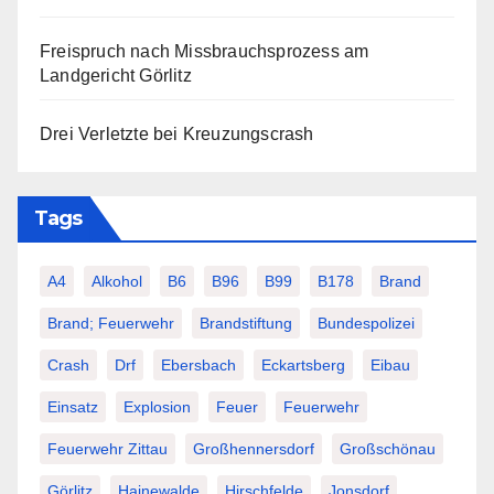
Freispruch nach Missbrauchsprozess am
Landgericht Görlitz
Drei Verletzte bei Kreuzungscrash
Tags
A4
Alkohol
B6
B96
B99
B178
Brand
Brand; Feuerwehr
Brandstiftung
Bundespolizei
Crash
Drf
Ebersbach
Eckartsberg
Eibau
Einsatz
Explosion
Feuer
Feuerwehr
Feuerwehr Zittau
Großhennersdorf
Großschönau
Görlitz
Hainewalde
Hirschfelde
Jonsdorf