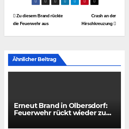
Beitragsnavigation
Zu diesem Brand rückte
Crash an der
die Feuerwehr aus
Hirschkreuzung
Ähnlicher Beitrag
Erneut Brand in Olbersdorf:
Feuerwehr rückt wieder zu
leerstehendem Gebäude aus