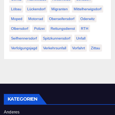
Löbau
Lückendorf
Migranten
Mittelherwigsdorf
Moped
Motorrad
Oberseifersdorf
Oderwitz
Olbersdorf
Polizei
Rettungsdienst
RTH
Seifhennersdorf
Spitzkunnersdorf
Unfall
Verfolgungsjagd
Verkehrsunfall
Vorfahrt
Zittau
KATEGORIEN
Anderes