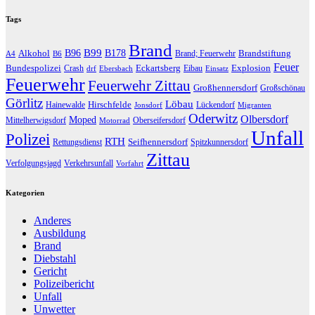
Tags
Brand
B96
B99
Alkohol
B178
Brandstiftung
Brand; Feuerwehr
A4
B6
Feuer
Bundespolizei
Eckartsberg
Explosion
Crash
Eibau
drf
Ebersbach
Einsatz
Feuerwehr
Feuerwehr Zittau
Großhennersdorf
Großschönau
Görlitz
Löbau
Hirschfelde
Hainewalde
Lückendorf
Jonsdorf
Migranten
Oderwitz
Olbersdorf
Moped
Mittelherwigsdorf
Oberseifersdorf
Motorrad
Unfall
Polizei
RTH
Seifhennersdorf
Rettungsdienst
Spitzkunnersdorf
Zittau
Verfolgungsjagd
Verkehrsunfall
Vorfahrt
Kategorien
Anderes
Ausbildung
Brand
Diebstahl
Gericht
Polizeibericht
Unfall
Unwetter