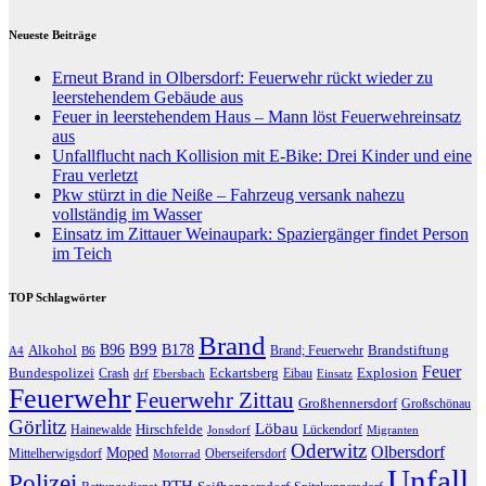
Neueste Beiträge
Erneut Brand in Olbersdorf: Feuerwehr rückt wieder zu
leerstehendem Gebäude aus
Feuer in leerstehendem Haus – Mann löst Feuerwehreinsatz
aus
Unfallflucht nach Kollision mit E-Bike: Drei Kinder und eine
Frau verletzt
Pkw stürzt in die Neiße – Fahrzeug versank nahezu
vollständig im Wasser
Einsatz im Zittauer Weinaupark: Spaziergänger findet Person
im Teich
TOP Schlagwörter
Brand
B96
B99
Alkohol
B178
Brandstiftung
Brand; Feuerwehr
A4
B6
Feuer
Bundespolizei
Eckartsberg
Explosion
Crash
Eibau
drf
Ebersbach
Einsatz
Feuerwehr
Feuerwehr Zittau
Großhennersdorf
Großschönau
Görlitz
Löbau
Hirschfelde
Hainewalde
Lückendorf
Jonsdorf
Migranten
Oderwitz
Olbersdorf
Moped
Mittelherwigsdorf
Oberseifersdorf
Motorrad
Unfall
Polizei
RTH