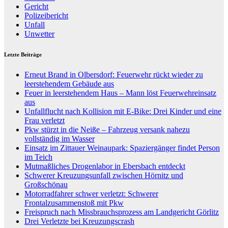
Gericht
Polizeibericht
Unfall
Unwetter
Letzte Beiträge
Erneut Brand in Olbersdorf: Feuerwehr rückt wieder zu
leerstehendem Gebäude aus
Feuer in leerstehendem Haus – Mann löst Feuerwehreinsatz
aus
Unfallflucht nach Kollision mit E-Bike: Drei Kinder und eine
Frau verletzt
Pkw stürzt in die Neiße – Fahrzeug versank nahezu
vollständig im Wasser
Einsatz im Zittauer Weinaupark: Spaziergänger findet Person
im Teich
Mutmaßliches Drogenlabor in Ebersbach entdeckt
Schwerer Kreuzungsunfall zwischen Hörnitz und
Großschönau
Motorradfahrer schwer verletzt: Schwerer
Frontalzusammenstoß mit Pkw
Freispruch nach Missbrauchsprozess am Landgericht Görlitz
Drei Verletzte bei Kreuzungscrash