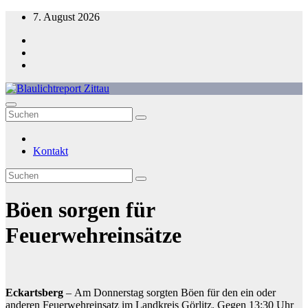
Zum
7. August 2026
Inhalt
springen
Blaulichtreport Zittau
Kontakt
Böen sorgen für
Feuerwehreinsätze
Eckartsberg
– Am Donnerstag sorgten Böen für den ein oder
anderen Feuerwehreinsatz im Landkreis Görlitz. Gegen 13:30 Uhr