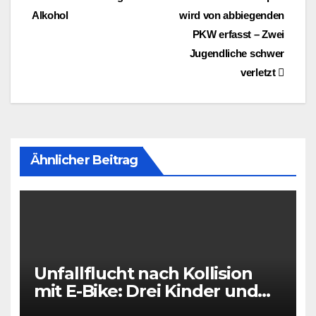
Beitragsnavigation
Alkohol
wird von abbiegenden
PKW erfasst – Zwei
Jugendliche schwer
verletzt
Ähnlicher Beitrag
Unfallflucht nach Kollision
mit E-Bike: Drei Kinder und
eine Frau verletzt