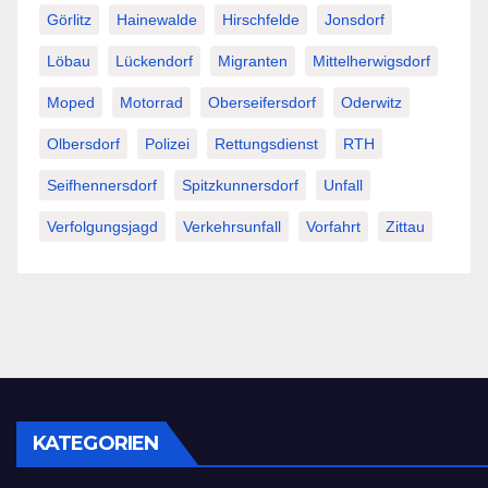
Görlitz
Hainewalde
Hirschfelde
Jonsdorf
Löbau
Lückendorf
Migranten
Mittelherwigsdorf
Moped
Motorrad
Oberseifersdorf
Oderwitz
Olbersdorf
Polizei
Rettungsdienst
RTH
Seifhennersdorf
Spitzkunnersdorf
Unfall
Verfolgungsjagd
Verkehrsunfall
Vorfahrt
Zittau
KATEGORIEN