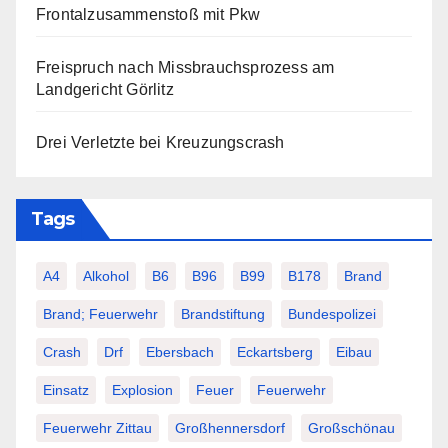
Frontalzusammenstoß mit Pkw
Freispruch nach Missbrauchsprozess am
Landgericht Görlitz
Drei Verletzte bei Kreuzungscrash
Tags
A4
Alkohol
B6
B96
B99
B178
Brand
Brand; Feuerwehr
Brandstiftung
Bundespolizei
Crash
Drf
Ebersbach
Eckartsberg
Eibau
Einsatz
Explosion
Feuer
Feuerwehr
Feuerwehr Zittau
Großhennersdorf
Großschönau