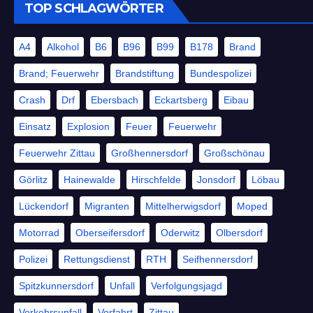
TOP SCHLAGWÖRTER
A4
Alkohol
B6
B96
B99
B178
Brand
Brand; Feuerwehr
Brandstiftung
Bundespolizei
Crash
Drf
Ebersbach
Eckartsberg
Eibau
Einsatz
Explosion
Feuer
Feuerwehr
Feuerwehr Zittau
Großhennersdorf
Großschönau
Görlitz
Hainewalde
Hirschfelde
Jonsdorf
Löbau
Lückendorf
Migranten
Mittelherwigsdorf
Moped
Motorrad
Oberseifersdorf
Oderwitz
Olbersdorf
Polizei
Rettungsdienst
RTH
Seifhennersdorf
Spitzkunnersdorf
Unfall
Verfolgungsjagd
Verkehrsunfall
Vorfahrt
Zittau