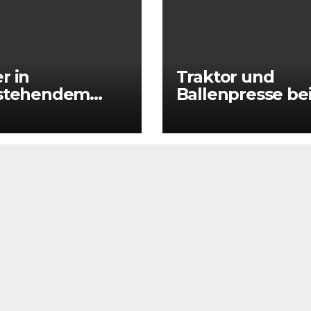
r in
Traktor und
rstehendem
Ballenpresse be
 – Mann löst
Erntearbeiten
rwehreinsatz
vollständig
ausgebrannt