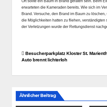
Ort sollte ein Baum in Brand geraten sein. Beim Ei
erwarteten die Kameraden bereits. Wie sich im Ver
Brand. Versuche, den Brand im Baum zu löschen, 
die Möglichkeiten hatten zu fliehen, verständigte
der Verletzungen wurde der Rettungsdienst nachge
Beitragsnavigation
Besucherparkplatz Kloster St. Marienth
Auto brennt lichterloh
Ähnlicher Beitrag