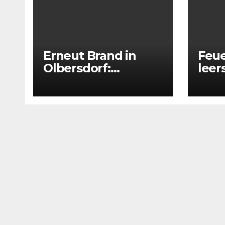
Erneut Brand in
Feue
Olbersdorf:
lee
Feuerwehr rückt
Haus
wieder zu
Feue
leerstehendem
aus
Gebäude aus