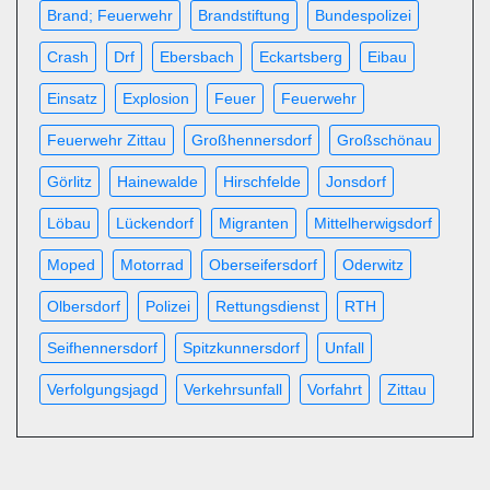
Brand; Feuerwehr
Brandstiftung
Bundespolizei
Crash
Drf
Ebersbach
Eckartsberg
Eibau
Einsatz
Explosion
Feuer
Feuerwehr
Feuerwehr Zittau
Großhennersdorf
Großschönau
Görlitz
Hainewalde
Hirschfelde
Jonsdorf
Löbau
Lückendorf
Migranten
Mittelherwigsdorf
Moped
Motorrad
Oberseifersdorf
Oderwitz
Olbersdorf
Polizei
Rettungsdienst
RTH
Seifhennersdorf
Spitzkunnersdorf
Unfall
Verfolgungsjagd
Verkehrsunfall
Vorfahrt
Zittau