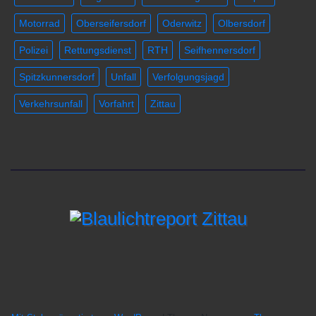
Motorrad
Oberseifersdorf
Oderwitz
Olbersdorf
Polizei
Rettungsdienst
RTH
Seifhennersdorf
Spitzkunnersdorf
Unfall
Verfolgungsjagd
Verkehrsunfall
Vorfahrt
Zittau