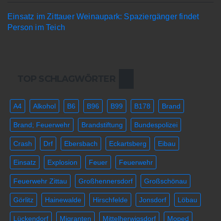
Einsatz im Zittauer Weinaupark: Spaziergänger findet
Person im Teich
TOP SCHLAGWÖRTER
A4
Alkohol
B6
B96
B99
B178
Brand
Brand; Feuerwehr
Brandstiftung
Bundespolizei
Crash
Drf
Ebersbach
Eckartsberg
Eibau
Einsatz
Explosion
Feuer
Feuerwehr
Feuerwehr Zittau
Großhennersdorf
Großschönau
Görlitz
Hainewalde
Hirschfelde
Jonsdorf
Löbau
Lückendorf
Migranten
Mittelherwigsdorf
Moped