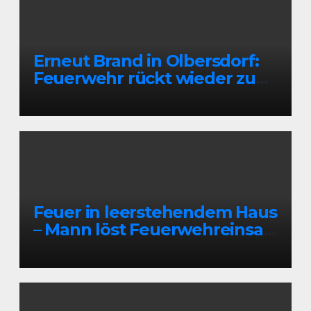
Erneut Brand in Olbersdorf:
Feuerwehr rückt wieder zu
leerstehendem Gebäude aus
Feuer in leerstehendem Haus
– Mann löst Feuerwehreinsatz
aus