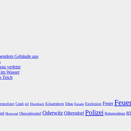
tehendem Gebäude aus
s
rau verletzt
g im Wasser
m Teich
Feue
Feuer
espolizei
Eckartsberg
Explosion
Crash
Eibau
drf
Ebersbach
Einsatz
Polizei
Oderwitz
Olbersdorf
R
ed
Oberseifersdorf
Rettungsdienst
Motorrad