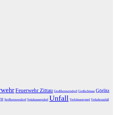
rwehr
Feuerwehr Zittau
Görlitz
Großhennersdorf
Großschönau
Unfall
TH
Seifhennersdorf
Spitzkunnersdorf
Verfolgungsjagd
Verkehrsunfall