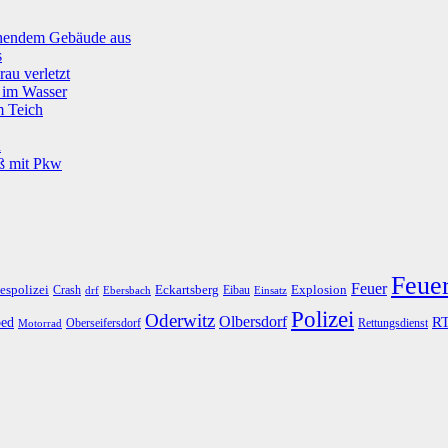
tehendem Gebäude aus
s
rau verletzt
g im Wasser
m Teich
u
oß mit Pkw
Feue
Feuer
espolizei
Eckartsberg
Explosion
Crash
Eibau
drf
Ebersbach
Einsatz
Polizei
Oderwitz
Olbersdorf
R
ed
Oberseifersdorf
Rettungsdienst
Motorrad