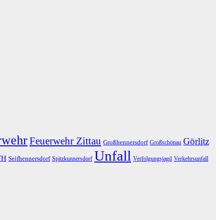
rwehr
Feuerwehr Zittau
Görlitz
Großhennersdorf
Großschönau
Unfall
TH
Seifhennersdorf
Spitzkunnersdorf
Verfolgungsjagd
Verkehrsunfall