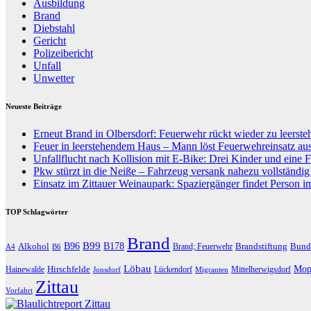
Ausbildung
Brand
Diebstahl
Gericht
Polizeibericht
Unfall
Unwetter
Neueste Beiträge
Erneut Brand in Olbersdorf: Feuerwehr rückt wieder zu leers
Feuer in leerstehendem Haus – Mann löst Feuerwehreinsatz au
Unfallflucht nach Kollision mit E-Bike: Drei Kinder und eine F
Pkw stürzt in die Neiße – Fahrzeug versank nahezu vollständi
Einsatz im Zittauer Weinaupark: Spaziergänger findet Person i
TOP Schlagwörter
Brand
B96
B99
Alkohol
B178
Brandstiftung
Bund
Brand; Feuerwehr
A4
B6
Löbau
Hirschfelde
Mop
Hainewalde
Lückendorf
Mittelherwigsdorf
Jonsdorf
Migranten
Zittau
Vorfahrt