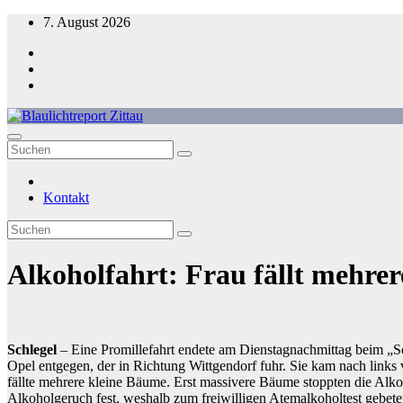
Zum
7. August 2026
Inhalt
springen
Blaulichtreport Zittau
Kontakt
Alkoholfahrt: Frau fällt mehre
Schlegel
– Eine Promillefahrt endete am Dienstagnachmittag beim „Sc
Opel entgegen, der in Richtung Wittgendorf fuhr. Sie kam nach links
fällte mehrere kleine Bäume. Erst massivere Bäume stoppten die Alko
Alkoholgeruch fest, weshalb zum freiwilligen Atemalkoholtest gebet