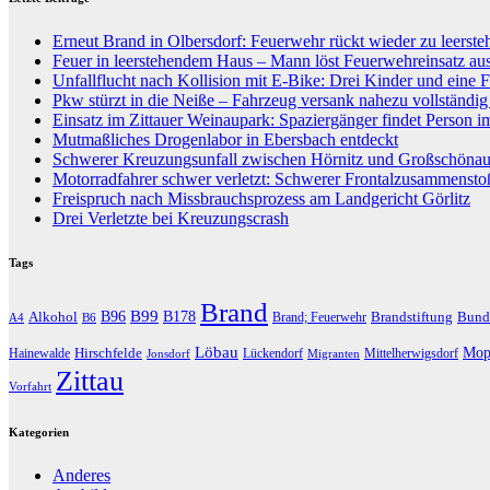
Erneut Brand in Olbersdorf: Feuerwehr rückt wieder zu leers
Feuer in leerstehendem Haus – Mann löst Feuerwehreinsatz au
Unfallflucht nach Kollision mit E-Bike: Drei Kinder und eine F
Pkw stürzt in die Neiße – Fahrzeug versank nahezu vollständi
Einsatz im Zittauer Weinaupark: Spaziergänger findet Person i
Mutmaßliches Drogenlabor in Ebersbach entdeckt
Schwerer Kreuzungsunfall zwischen Hörnitz und Großschöna
Motorradfahrer schwer verletzt: Schwerer Frontalzusammenst
Freispruch nach Missbrauchsprozess am Landgericht Görlitz
Drei Verletzte bei Kreuzungscrash
Tags
Brand
B96
B99
Alkohol
B178
Brandstiftung
Bund
Brand; Feuerwehr
A4
B6
Löbau
Hirschfelde
Mop
Hainewalde
Lückendorf
Mittelherwigsdorf
Jonsdorf
Migranten
Zittau
Vorfahrt
Kategorien
Anderes