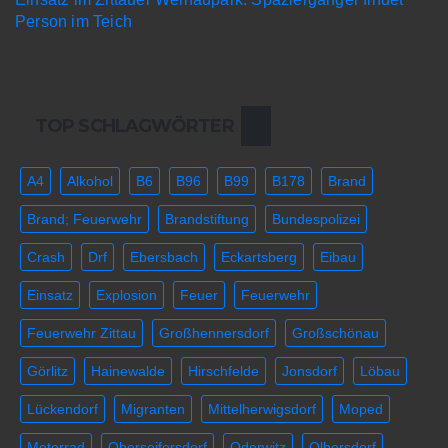
Person im Teich
TOP SCHLAGWÖRTER
A4
Alkohol
B6
B96
B99
B178
Brand
Brand; Feuerwehr
Brandstiftung
Bundespolizei
Crash
Drf
Ebersbach
Eckartsberg
Eibau
Einsatz
Explosion
Feuer
Feuerwehr
Feuerwehr Zittau
Großhennersdorf
Großschönau
Görlitz
Hainewalde
Hirschfelde
Jonsdorf
Löbau
Lückendorf
Migranten
Mittelherwigsdorf
Moped
Motorrad
Oberseifersdorf
Oderwitz
Olbersdorf