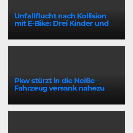
Unfallflucht nach Kollision
mit E-Bike: Drei Kinder und
eine Frau verletzt
Pkw stürzt in die Neiße –
Fahrzeug versank nahezu
vollständig im Wasser