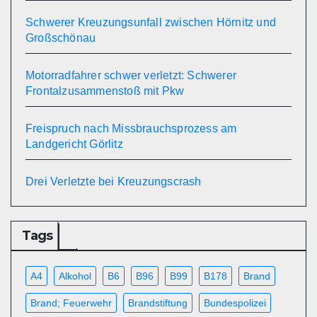
Schwerer Kreuzungsunfall zwischen Hörnitz und
Großschönau
Motorradfahrer schwer verletzt: Schwerer
Frontalzusammenstoß mit Pkw
Freispruch nach Missbrauchsprozess am
Landgericht Görlitz
Drei Verletzte bei Kreuzungscrash
Tags
A4
Alkohol
B6
B96
B99
B178
Brand
Brand; Feuerwehr
Brandstiftung
Bundespolizei