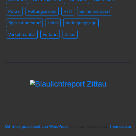
Polizei
Rettungsdienst
RTH
Seifhennersdorf
Spitzkunnersdorf
Unfall
Verfolgungsjagd
Verkehrsunfall
Vorfahrt
Zittau
Mit Stolz präsentiert von WordPress
|
Theme: Newsup von
Themeansar