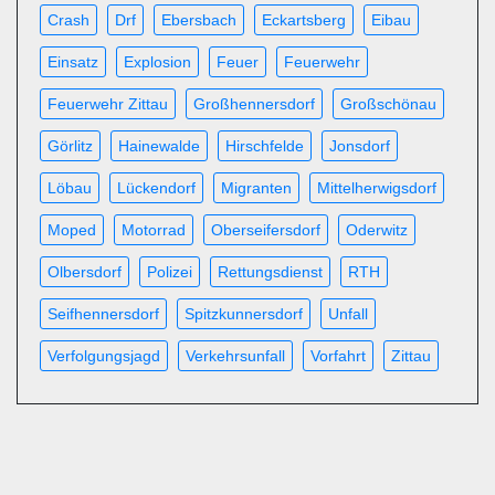
Crash
Drf
Ebersbach
Eckartsberg
Eibau
Einsatz
Explosion
Feuer
Feuerwehr
Feuerwehr Zittau
Großhennersdorf
Großschönau
Görlitz
Hainewalde
Hirschfelde
Jonsdorf
Löbau
Lückendorf
Migranten
Mittelherwigsdorf
Moped
Motorrad
Oberseifersdorf
Oderwitz
Olbersdorf
Polizei
Rettungsdienst
RTH
Seifhennersdorf
Spitzkunnersdorf
Unfall
Verfolgungsjagd
Verkehrsunfall
Vorfahrt
Zittau