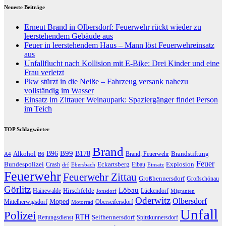
Neueste Beiträge
Erneut Brand in Olbersdorf: Feuerwehr rückt wieder zu
leerstehendem Gebäude aus
Feuer in leerstehendem Haus – Mann löst Feuerwehreinsatz
aus
Unfallflucht nach Kollision mit E-Bike: Drei Kinder und eine
Frau verletzt
Pkw stürzt in die Neiße – Fahrzeug versank nahezu
vollständig im Wasser
Einsatz im Zittauer Weinaupark: Spaziergänger findet Person
im Teich
TOP Schlagwörter
Brand
B96
B99
Alkohol
B178
Brandstiftung
Brand; Feuerwehr
A4
B6
Feuer
Bundespolizei
Eckartsberg
Explosion
Crash
Eibau
drf
Ebersbach
Einsatz
Feuerwehr
Feuerwehr Zittau
Großhennersdorf
Großschönau
Görlitz
Löbau
Hirschfelde
Hainewalde
Lückendorf
Jonsdorf
Migranten
Oderwitz
Olbersdorf
Moped
Mittelherwigsdorf
Oberseifersdorf
Motorrad
Unfall
Polizei
RTH
Seifhennersdorf
Rettungsdienst
Spitzkunnersdorf