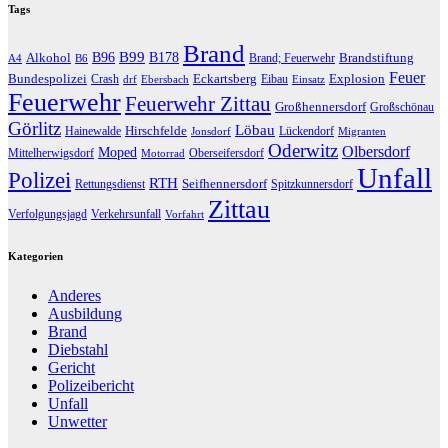
Tags
Brand
B96
B99
Alkohol
B178
Brandstiftung
Brand; Feuerwehr
A4
B6
Feuer
Bundespolizei
Eckartsberg
Explosion
Crash
Eibau
drf
Ebersbach
Einsatz
Feuerwehr
Feuerwehr Zittau
Großhennersdorf
Großschönau
Görlitz
Löbau
Hirschfelde
Hainewalde
Lückendorf
Jonsdorf
Migranten
Oderwitz
Olbersdorf
Moped
Mittelherwigsdorf
Oberseifersdorf
Motorrad
Unfall
Polizei
RTH
Seifhennersdorf
Rettungsdienst
Spitzkunnersdorf
Zittau
Verfolgungsjagd
Verkehrsunfall
Vorfahrt
Kategorien
Anderes
Ausbildung
Brand
Diebstahl
Gericht
Polizeibericht
Unfall
Unwetter