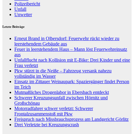
Polizeibericht
Unfall
Unwetter
Letzte Beiträge
Erneut Brand in Olbersdorf: Feuerwehr rückt wieder zu
leerstehendem Gebäude aus
Feuer in leerstehendem Haus – Mann löst Feuerwehreinsatz
aus
Unfallflucht nach Kollision mit E-Bike: Drei Kinder und eine
Frau verletzt
Pkw stürzt in die Neiße – Fahrzeug versank nahezu
vollständig im Wasser
Einsatz im Zittauer Weinaupark: Spaziergänger findet Person
im Teich
Mutmaßliches Drogenlabor in Ebersbach entdeckt
Schwerer Kreuzungsunfall zwischen Hörnitz und
Großschönau
Motorradfahrer schwer verletzt: Schwerer
Frontalzusammenstoß mit Pkw
Freispruch nach Missbrauchsprozess am Landgericht Görlitz
Drei Verletzte bei Kreuzungscrash