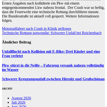
Ersten Angaben nach kollidierte ein Pkw mit einem
entgegenkommenden Lkw nahezu frontal. Der Crash war so heftig,
dass die Feuerwehr eine technische Rettung durchführen musste.
Die Bundesstraße ist aktuell voll gesperrt. Weitere Informationen
folgen.
Beitragsnavigation
Motorradfahrer nach Crash in Klinik geflogen
Technische Rettung notwendig: Schwerer Unfall bei Reichenbach
Ähnlicher Beitrag
Unfallflucht nach Kollision mit E-Bike: Drei Kinder und eine
Frau verletzt
Pkw stürzt in die Neiße – Fahrzeug versank nahezu vollständig
im Wasser
Schwerer Kreuzungsunfall zwischen Hörnitz und Großschönau
ARCHIV
August 2026
Juli 2026
Juni 2026