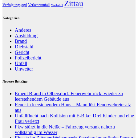
Zittau
Verfolgungsjagd
Verkehrsunfall
Vorfahrt
Kategorien
Anderes
Ausbildung
Brand
Diebstahl
Gericht
Polizeibericht
Unfall
Unwetter
Neueste Beiträge
Erneut Brand in Olbersdorf: Feuerwehr rückt wieder zu
leerstehendem Gebäude aus
Feuer in leerstehendem Haus – Mann löst Feuerwehreinsatz
aus
Unfallflucht nach Kollision mit E-Bike: Drei Kinder und eine
Frau verletzt
Pkw stürzt in die Neiße – Fahrzeug versank nahezu
vollständig im Wasser
Einsatz im Zittauer Weinaupark: Spaziergänger findet Person