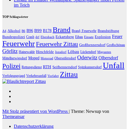
im Teich
TOP Schlagwörter
Brand
B96
B99
Alkohol
B178
Brandstiftung
Brand; Feuerwehr
A4
B6
Feuer
Bundespolizei
Eckartsberg
Explosion
Crash
Eibau
drf
Ebersbach
Einsatz
Feuerwehr
Feuerwehr Zittau
Großhennersdorf
Großschönau
Görlitz
Löbau
Hirschfelde
Hainewalde
Lückendorf
Jonsdorf
Migranten
Oderwitz
Olbersdorf
Moped
Mittelherwigsdorf
Oberseifersdorf
Motorrad
Unfall
Polizei
RTH
Seifhennersdorf
Rettungsdienst
Spitzkunnersdorf
Zittau
Verfolgungsjagd
Verkehrsunfall
Vorfahrt
Mit Stolz präsentiert von WordPress
|
Theme: Newsup von
Themeansar
Datenschutzerklärung