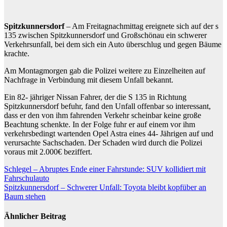
Spitzkunnersdorf
– Am Freitagnachmittag ereignete sich auf der s
135 zwischen Spitzkunnersdorf und Großschönau ein schwerer
Verkehrsunfall, bei dem sich ein Auto überschlug und gegen Bäume
krachte.
Am Montagmorgen gab die Polizei weitere zu Einzelheiten auf
Nachfrage in Verbindung mit diesem Unfall bekannt.
Ein 82- jähriger Nissan Fahrer, der die S 135 in Richtung
Spitzkunnersdorf befuhr, fand den Unfall offenbar so interessant,
dass er den von ihm fahrenden Verkehr scheinbar keine große
Beachtung schenkte. In der Folge fuhr er auf einem vor ihm
verkehrsbedingt wartenden Opel Astra eines 44- Jährigen auf und
verursachte Sachschaden. Der Schaden wird durch die Polizei
voraus mit 2.000€ beziffert.
Beitragsnavigation
Schlegel – Abruptes Ende einer Fahrstunde: SUV kollidiert mit
Fahrschulauto
Spitzkunnersdorf – Schwerer Unfall: Toyota bleibt kopfüber an
Baum stehen
Ähnlicher Beitrag