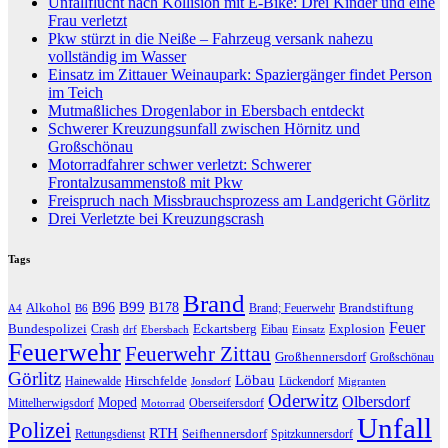
Unfallflucht nach Kollision mit E-Bike: Drei Kinder und eine
Frau verletzt
Pkw stürzt in die Neiße – Fahrzeug versank nahezu
vollständig im Wasser
Einsatz im Zittauer Weinaupark: Spaziergänger findet Person
im Teich
Mutmaßliches Drogenlabor in Ebersbach entdeckt
Schwerer Kreuzungsunfall zwischen Hörnitz und
Großschönau
Motorradfahrer schwer verletzt: Schwerer
Frontalzusammenstoß mit Pkw
Freispruch nach Missbrauchsprozess am Landgericht Görlitz
Drei Verletzte bei Kreuzungscrash
Tags
Brand
B96
B99
Alkohol
B178
Brandstiftung
Brand; Feuerwehr
A4
B6
Feuer
Bundespolizei
Eckartsberg
Explosion
Crash
Eibau
drf
Ebersbach
Einsatz
Feuerwehr
Feuerwehr Zittau
Großhennersdorf
Großschönau
Görlitz
Löbau
Hirschfelde
Hainewalde
Lückendorf
Jonsdorf
Migranten
Oderwitz
Olbersdorf
Moped
Mittelherwigsdorf
Oberseifersdorf
Motorrad
Unfall
Polizei
RTH
Seifhennersdorf
Rettungsdienst
Spitzkunnersdorf