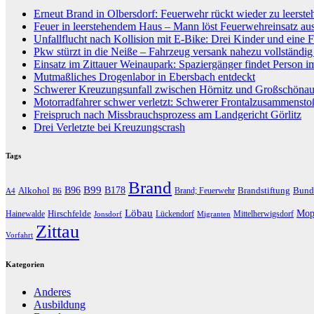
Erneut Brand in Olbersdorf: Feuerwehr rückt wieder zu leers
Feuer in leerstehendem Haus – Mann löst Feuerwehreinsatz au
Unfallflucht nach Kollision mit E-Bike: Drei Kinder und eine F
Pkw stürzt in die Neiße – Fahrzeug versank nahezu vollständi
Einsatz im Zittauer Weinaupark: Spaziergänger findet Person i
Mutmaßliches Drogenlabor in Ebersbach entdeckt
Schwerer Kreuzungsunfall zwischen Hörnitz und Großschöna
Motorradfahrer schwer verletzt: Schwerer Frontalzusammenst
Freispruch nach Missbrauchsprozess am Landgericht Görlitz
Drei Verletzte bei Kreuzungscrash
Tags
Brand
B96
B99
Alkohol
B178
Brandstiftung
Bund
Brand; Feuerwehr
A4
B6
Löbau
Hirschfelde
Mop
Hainewalde
Lückendorf
Mittelherwigsdorf
Jonsdorf
Migranten
Zittau
Vorfahrt
Kategorien
Anderes
Ausbildung