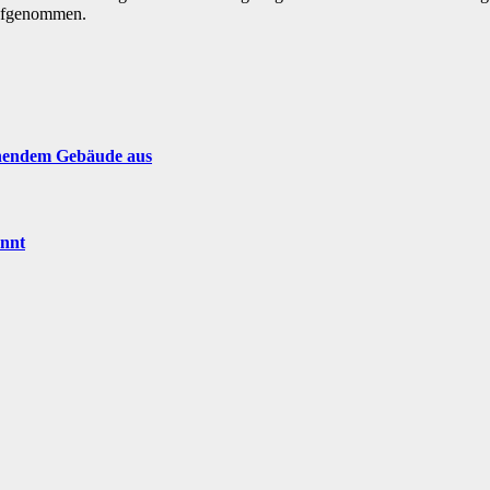
aufgenommen.
ehendem Gebäude aus
annt