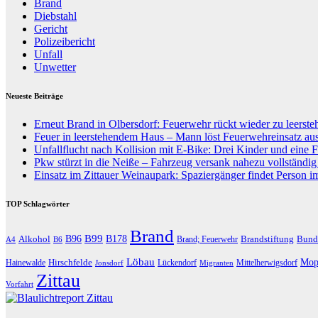
Brand
Diebstahl
Gericht
Polizeibericht
Unfall
Unwetter
Neueste Beiträge
Erneut Brand in Olbersdorf: Feuerwehr rückt wieder zu leers
Feuer in leerstehendem Haus – Mann löst Feuerwehreinsatz au
Unfallflucht nach Kollision mit E-Bike: Drei Kinder und eine F
Pkw stürzt in die Neiße – Fahrzeug versank nahezu vollständi
Einsatz im Zittauer Weinaupark: Spaziergänger findet Person i
TOP Schlagwörter
Brand
B96
B99
Alkohol
B178
Brandstiftung
Bund
Brand; Feuerwehr
A4
B6
Löbau
Hirschfelde
Mop
Hainewalde
Lückendorf
Mittelherwigsdorf
Jonsdorf
Migranten
Zittau
Vorfahrt