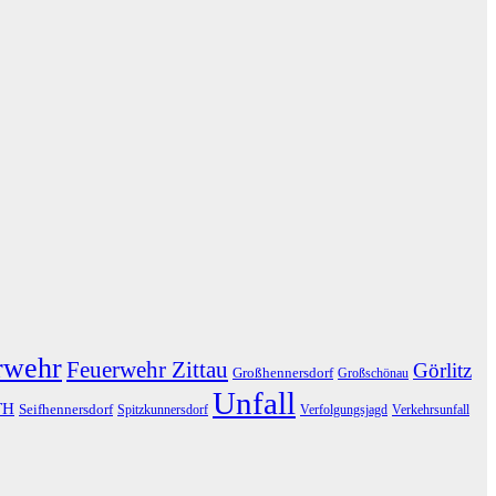
rwehr
Feuerwehr Zittau
Görlitz
Großhennersdorf
Großschönau
Unfall
TH
Seifhennersdorf
Spitzkunnersdorf
Verfolgungsjagd
Verkehrsunfall