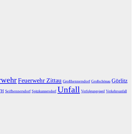
rwehr
Feuerwehr Zittau
Görlitz
Großhennersdorf
Großschönau
Unfall
TH
Seifhennersdorf
Spitzkunnersdorf
Verfolgungsjagd
Verkehrsunfall