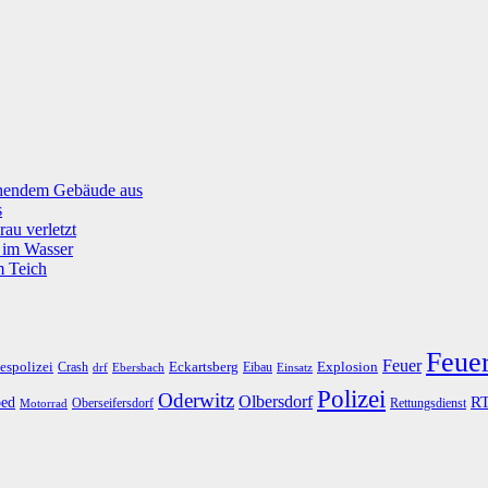
tehendem Gebäude aus
s
rau verletzt
g im Wasser
m Teich
Feue
Feuer
espolizei
Eckartsberg
Explosion
Crash
Eibau
drf
Ebersbach
Einsatz
Polizei
Oderwitz
Olbersdorf
R
ed
Oberseifersdorf
Rettungsdienst
Motorrad