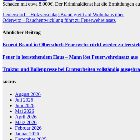
Schaden mit etwa 8.000€. Der Kriminaldienst hat die Ermittlungen 
Beitragsnavigation
Leutersdorf – Holzverschlag-Brand greift auf Wohnhaus über
Oderwitz – Rauchentwicklung führt zu Feuerwehreinsatz
Ähnlicher Beitrag
Erneut Brand in Olbersdorf: Feuerwehr rückt wieder zu leerst
Feuer in leerstehendem Haus – Mann löst Feuerwehreinsatz aus
Traktor und Ballenpresse bei Erntearbeiten vollständig ausgebr
ARCHIV
August 2026
Juli 2026
Juni 2026
Mai 2026
April 2026
März 2026
Februar 2026
Januar 2026
Dezember 2025