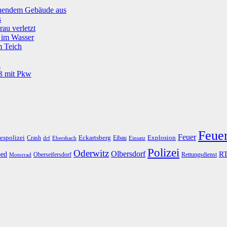
tehendem Gebäude aus
s
rau verletzt
g im Wasser
m Teich
u
oß mit Pkw
Feue
Feuer
espolizei
Eckartsberg
Explosion
Crash
Eibau
drf
Ebersbach
Einsatz
Polizei
Oderwitz
Olbersdorf
R
ed
Oberseifersdorf
Rettungsdienst
Motorrad