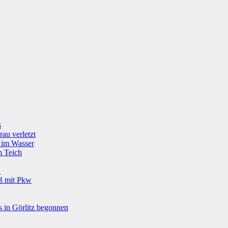
s
rau verletzt
g im Wasser
m Teich
u
oß mit Pkw
 in Görlitz begonnen