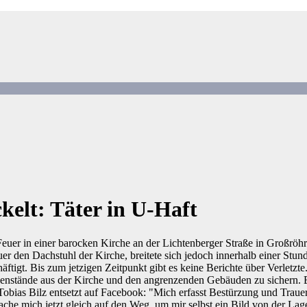
kelt: Täter in U-Haft
n Feuer in einer barocken Kirche an der Lichtenberger Straße in Großrö
er den Dachstuhl der Kirche, breitete sich jedoch innerhalb einer St
igt. Bis zum jetzigen Zeitpunkt gibt es keine Berichte über Verletzte
enstände aus der Kirche und den angrenzenden Gebäuden zu sichern. E
obias Bilz entsetzt auf Facebook: "Mich erfasst Bestürzung und Trauer, 
ache mich jetzt gleich auf den Weg, um mir selbst ein Bild von der La