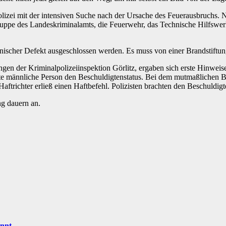
zei mit der intensiven Suche nach der Ursache des Feuerausbruchs.
ruppe des Landeskriminalamts, die Feuerwehr, das Technische Hilfswerk
nischer Defekt ausgeschlossen werden. Es muss von einer Brandstiftu
ngen der Kriminalpolizeiinspektion Görlitz, ergaben sich erste Hinwei
e männliche Person den Beschuldigtenstatus. Bei dem mutmaßlichen Bra
aftrichter erließ einen Haftbefehl. Polizisten brachten den Beschuldigte
g dauern an.
annt