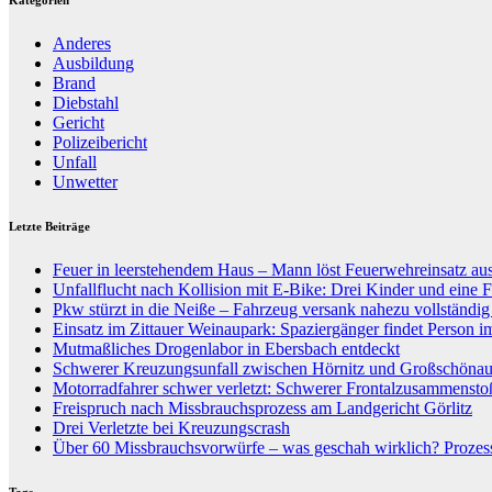
Anderes
Ausbildung
Brand
Diebstahl
Gericht
Polizeibericht
Unfall
Unwetter
Letzte Beiträge
Feuer in leerstehendem Haus – Mann löst Feuerwehreinsatz au
Unfallflucht nach Kollision mit E-Bike: Drei Kinder und eine F
Pkw stürzt in die Neiße – Fahrzeug versank nahezu vollständi
Einsatz im Zittauer Weinaupark: Spaziergänger findet Person i
Mutmaßliches Drogenlabor in Ebersbach entdeckt
Schwerer Kreuzungsunfall zwischen Hörnitz und Großschöna
Motorradfahrer schwer verletzt: Schwerer Frontalzusammenst
Freispruch nach Missbrauchsprozess am Landgericht Görlitz
Drei Verletzte bei Kreuzungscrash
Über 60 Missbrauchsvorwürfe – was geschah wirklich? Prozess
Tags