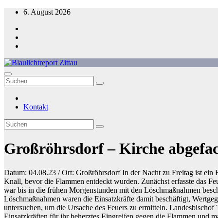
Zum
6. August 2026
Inhalt
springen
Blaulichtreport Zittau
Kontakt
Großröhrsdorf – Kirche abgefac
Datum: 04.08.23 / Ort: Großröhrsdorf In der Nacht zu Freitag ist ei
Knall, bevor die Flammen entdeckt wurden. Zunächst erfasste das Feu
war bis in die frühen Morgenstunden mit den Löschmaßnahmen beschäft
Löschmaßnahmen waren die Einsatzkräfte damit beschäftigt, Wertgeg
untersuchen, um die Ursache des Feuers zu ermitteln. Landesbischof T
Einsatzkräften für ihr beherztes Eingreifen gegen die Flammen und m