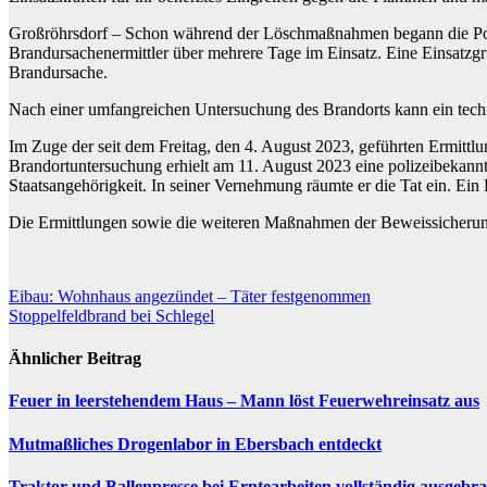
Großröhrsdorf – Schon während der Löschmaßnahmen begann die Poli
Brandursachenermittler über mehrere Tage im Einsatz. Eine Einsatzg
Brandursache.
Nach einer umfangreichen Untersuchung des Brandorts kann ein tech
Im Zuge der seit dem Freitag, den 4. August 2023, geführten Ermittlu
Brandortuntersuchung erhielt am 11. August 2023 eine polizeibekannt
Staatsangehörigkeit. In seiner Vernehmung räumte er die Tat ein. Ein H
Die Ermittlungen sowie die weiteren Maßnahmen der Beweissicherun
Beitragsnavigation
Eibau: Wohnhaus angezündet – Täter festgenommen
Stoppelfeldbrand bei Schlegel
Ähnlicher Beitrag
Feuer in leerstehendem Haus – Mann löst Feuerwehreinsatz aus
Mutmaßliches Drogenlabor in Ebersbach entdeckt
Traktor und Ballenpresse bei Erntearbeiten vollständig ausgebr