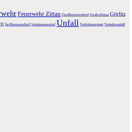
rwehr
Feuerwehr Zittau
Görlitz
Großhennersdorf
Großschönau
Unfall
TH
Seifhennersdorf
Spitzkunnersdorf
Verfolgungsjagd
Verkehrsunfall