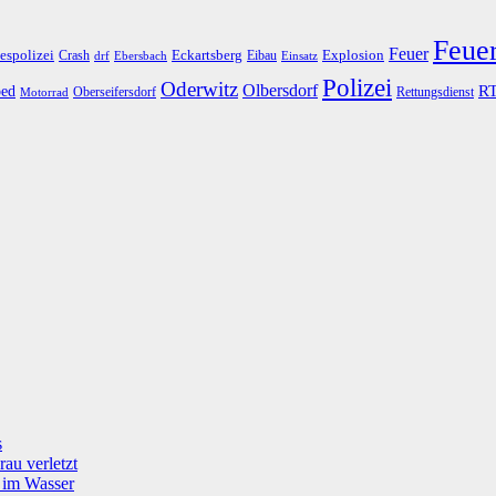
Feue
Feuer
espolizei
Eckartsberg
Explosion
Crash
Eibau
drf
Ebersbach
Einsatz
Polizei
Oderwitz
Olbersdorf
R
ed
Oberseifersdorf
Rettungsdienst
Motorrad
s
rau verletzt
g im Wasser