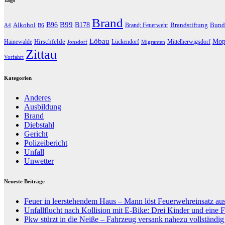
Brand
B96
B99
Alkohol
B178
Brandstiftung
Bund
Brand; Feuerwehr
A4
B6
Löbau
Hirschfelde
Mop
Hainewalde
Lückendorf
Mittelherwigsdorf
Jonsdorf
Migranten
Zittau
Vorfahrt
Kategorien
Anderes
Ausbildung
Brand
Diebstahl
Gericht
Polizeibericht
Unfall
Unwetter
Neueste Beiträge
Feuer in leerstehendem Haus – Mann löst Feuerwehreinsatz au
Unfallflucht nach Kollision mit E-Bike: Drei Kinder und eine F
Pkw stürzt in die Neiße – Fahrzeug versank nahezu vollständi