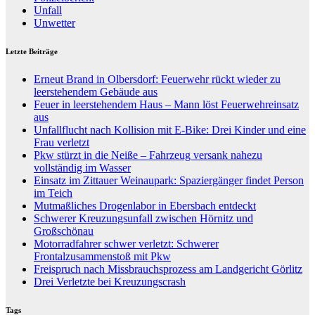
Unfall
Unwetter
Letzte Beiträge
Erneut Brand in Olbersdorf: Feuerwehr rückt wieder zu
leerstehendem Gebäude aus
Feuer in leerstehendem Haus – Mann löst Feuerwehreinsatz
aus
Unfallflucht nach Kollision mit E-Bike: Drei Kinder und eine
Frau verletzt
Pkw stürzt in die Neiße – Fahrzeug versank nahezu
vollständig im Wasser
Einsatz im Zittauer Weinaupark: Spaziergänger findet Person
im Teich
Mutmaßliches Drogenlabor in Ebersbach entdeckt
Schwerer Kreuzungsunfall zwischen Hörnitz und
Großschönau
Motorradfahrer schwer verletzt: Schwerer
Frontalzusammenstoß mit Pkw
Freispruch nach Missbrauchsprozess am Landgericht Görlitz
Drei Verletzte bei Kreuzungscrash
Tags