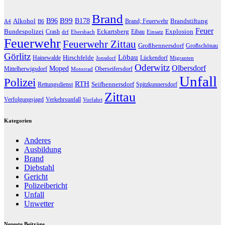
Brand
B96
B99
Alkohol
B178
Brandstiftung
Brand; Feuerwehr
A4
B6
Feuer
Bundespolizei
Eckartsberg
Explosion
Crash
Eibau
drf
Ebersbach
Einsatz
Feuerwehr
Feuerwehr Zittau
Großhennersdorf
Großschönau
Görlitz
Löbau
Hirschfelde
Hainewalde
Lückendorf
Jonsdorf
Migranten
Oderwitz
Olbersdorf
Moped
Mittelherwigsdorf
Oberseifersdorf
Motorrad
Unfall
Polizei
RTH
Seifhennersdorf
Rettungsdienst
Spitzkunnersdorf
Zittau
Verfolgungsjagd
Verkehrsunfall
Vorfahrt
Kategorien
Anderes
Ausbildung
Brand
Diebstahl
Gericht
Polizeibericht
Unfall
Unwetter
Neueste Beiträge