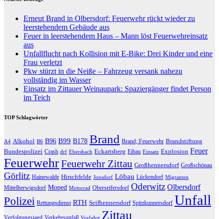
Erneut Brand in Olbersdorf: Feuerwehr rückt wieder zu
leerstehendem Gebäude aus
Feuer in leerstehendem Haus – Mann löst Feuerwehreinsatz
aus
Unfallflucht nach Kollision mit E-Bike: Drei Kinder und eine
Frau verletzt
Pkw stürzt in die Neiße – Fahrzeug versank nahezu
vollständig im Wasser
Einsatz im Zittauer Weinaupark: Spaziergänger findet Person
im Teich
TOP Schlagwörter
Brand
B96
B99
Alkohol
B178
Brandstiftung
Brand; Feuerwehr
A4
B6
Feuer
Bundespolizei
Eckartsberg
Explosion
Crash
Eibau
drf
Ebersbach
Einsatz
Feuerwehr
Feuerwehr Zittau
Großhennersdorf
Großschönau
Görlitz
Löbau
Hirschfelde
Hainewalde
Lückendorf
Jonsdorf
Migranten
Oderwitz
Olbersdorf
Moped
Mittelherwigsdorf
Oberseifersdorf
Motorrad
Unfall
Polizei
RTH
Seifhennersdorf
Rettungsdienst
Spitzkunnersdorf
Zittau
Verfolgungsjagd
Verkehrsunfall
Vorfahrt