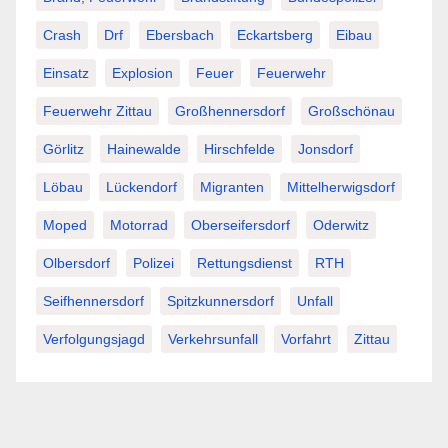
Crash
Drf
Ebersbach
Eckartsberg
Eibau
Einsatz
Explosion
Feuer
Feuerwehr
Feuerwehr Zittau
Großhennersdorf
Großschönau
Görlitz
Hainewalde
Hirschfelde
Jonsdorf
Löbau
Lückendorf
Migranten
Mittelherwigsdorf
Moped
Motorrad
Oberseifersdorf
Oderwitz
Olbersdorf
Polizei
Rettungsdienst
RTH
Seifhennersdorf
Spitzkunnersdorf
Unfall
Verfolgungsjagd
Verkehrsunfall
Vorfahrt
Zittau