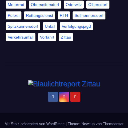
Motorrad
Oberseifersdorf
Oderwitz
Olbersdorf
Polizei
Rettungsdienst
RTH
Seifhennersdorf
Spitzkunnersdorf
Unfall
Verfolgungsjagd
Verkehrsunfall
Vorfahrt
Zittau
Mit Stolz präsentiert von WordPress
|
Theme: Newsup von
Themeansar