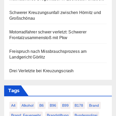
Schwerer Kreuzungsunfall zwischen Hörnitz und
Großschönau
Motorradfahrer schwer verletzt: Schwerer
Frontalzusammenstoß mit Pkw
Freispruch nach Missbrauchsprozess am
Landgericht Görlitz
Drei Verletzte bei Kreuzungscrash
Tags
A4
Alkohol
B6
B96
B99
B178
Brand
Brand; Feuerwehr
Brandstiftung
Bundespolizei