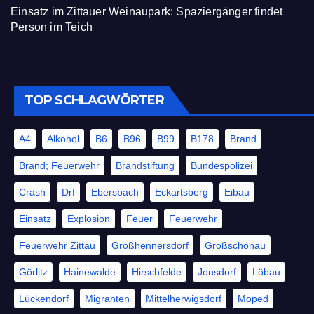
Einsatz im Zittauer Weinaupark: Spaziergänger findet
Person im Teich
TOP SCHLAGWÖRTER
A4
Alkohol
B6
B96
B99
B178
Brand
Brand; Feuerwehr
Brandstiftung
Bundespolizei
Crash
Drf
Ebersbach
Eckartsberg
Eibau
Einsatz
Explosion
Feuer
Feuerwehr
Feuerwehr Zittau
Großhennersdorf
Großschönau
Görlitz
Hainewalde
Hirschfelde
Jonsdorf
Löbau
Lückendorf
Migranten
Mittelherwigsdorf
Moped