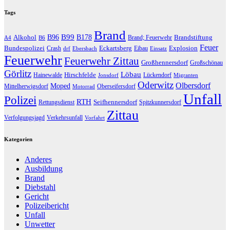
Tags
Brand
B96
B99
Alkohol
B178
Brandstiftung
Brand; Feuerwehr
A4
B6
Feuer
Bundespolizei
Eckartsberg
Explosion
Crash
Eibau
drf
Ebersbach
Einsatz
Feuerwehr
Feuerwehr Zittau
Großhennersdorf
Großschönau
Görlitz
Löbau
Hirschfelde
Hainewalde
Lückendorf
Jonsdorf
Migranten
Oderwitz
Olbersdorf
Moped
Mittelherwigsdorf
Oberseifersdorf
Motorrad
Unfall
Polizei
RTH
Seifhennersdorf
Rettungsdienst
Spitzkunnersdorf
Zittau
Verfolgungsjagd
Verkehrsunfall
Vorfahrt
Kategorien
Anderes
Ausbildung
Brand
Diebstahl
Gericht
Polizeibericht
Unfall
Unwetter