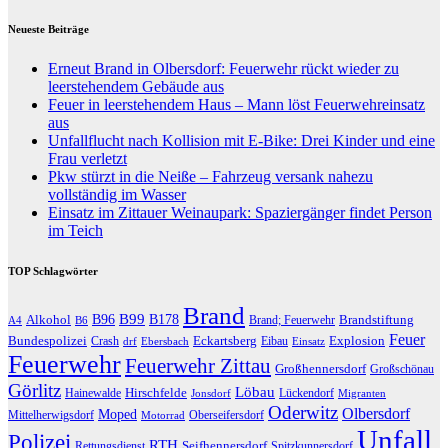
Neueste Beiträge
Erneut Brand in Olbersdorf: Feuerwehr rückt wieder zu
leerstehendem Gebäude aus
Feuer in leerstehendem Haus – Mann löst Feuerwehreinsatz
aus
Unfallflucht nach Kollision mit E-Bike: Drei Kinder und eine
Frau verletzt
Pkw stürzt in die Neiße – Fahrzeug versank nahezu
vollständig im Wasser
Einsatz im Zittauer Weinaupark: Spaziergänger findet Person
im Teich
TOP Schlagwörter
Brand
B96
B99
Alkohol
B178
Brandstiftung
Brand; Feuerwehr
A4
B6
Feuer
Bundespolizei
Eckartsberg
Explosion
Crash
Eibau
drf
Ebersbach
Einsatz
Feuerwehr
Feuerwehr Zittau
Großhennersdorf
Großschönau
Görlitz
Löbau
Hirschfelde
Hainewalde
Lückendorf
Jonsdorf
Migranten
Oderwitz
Olbersdorf
Moped
Mittelherwigsdorf
Oberseifersdorf
Motorrad
Unfall
Polizei
RTH
Seifhennersdorf
Rettungsdienst
Spitzkunnersdorf