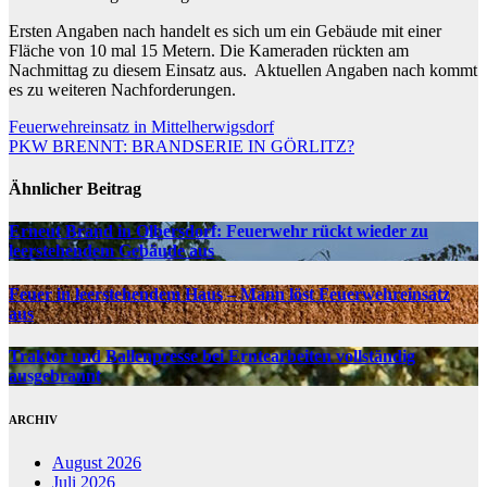
Ersten Angaben nach handelt es sich um ein Gebäude mit einer
Fläche von 10 mal 15 Metern. Die Kameraden rückten am
Nachmittag zu diesem Einsatz aus. Aktuellen Angaben nach kommt
es zu weiteren Nachforderungen.
Beitragsnavigation
Feuerwehreinsatz in Mittelherwigsdorf
PKW BRENNT: BRANDSERIE IN GÖRLITZ?
Ähnlicher Beitrag
Erneut Brand in Olbersdorf: Feuerwehr rückt wieder zu
leerstehendem Gebäude aus
Feuer in leerstehendem Haus – Mann löst Feuerwehreinsatz
aus
Traktor und Ballenpresse bei Erntearbeiten vollständig
ausgebrannt
ARCHIV
August 2026
Juli 2026