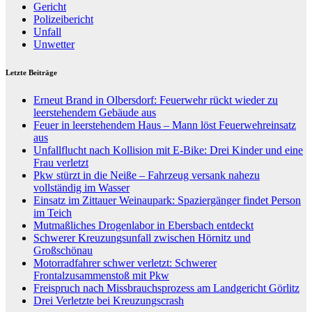
Gericht
Polizeibericht
Unfall
Unwetter
Letzte Beiträge
Erneut Brand in Olbersdorf: Feuerwehr rückt wieder zu
leerstehendem Gebäude aus
Feuer in leerstehendem Haus – Mann löst Feuerwehreinsatz
aus
Unfallflucht nach Kollision mit E-Bike: Drei Kinder und eine
Frau verletzt
Pkw stürzt in die Neiße – Fahrzeug versank nahezu
vollständig im Wasser
Einsatz im Zittauer Weinaupark: Spaziergänger findet Person
im Teich
Mutmaßliches Drogenlabor in Ebersbach entdeckt
Schwerer Kreuzungsunfall zwischen Hörnitz und
Großschönau
Motorradfahrer schwer verletzt: Schwerer
Frontalzusammenstoß mit Pkw
Freispruch nach Missbrauchsprozess am Landgericht Görlitz
Drei Verletzte bei Kreuzungscrash