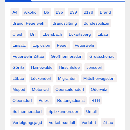
A4
Alkohol
B6
B96
B99
B178
Brand
Brand; Feuerwehr
Brandstiftung
Bundespolizei
Crash
Drf
Ebersbach
Eckartsberg
Eibau
Einsatz
Explosion
Feuer
Feuerwehr
Feuerwehr Zittau
Großhennersdorf
Großschönau
Görlitz
Hainewalde
Hirschfelde
Jonsdorf
Löbau
Lückendorf
Migranten
Mittelherwigsdorf
Moped
Motorrad
Oberseifersdorf
Oderwitz
Olbersdorf
Polizei
Rettungsdienst
RTH
Seifhennersdorf
Spitzkunnersdorf
Unfall
Verfolgungsjagd
Verkehrsunfall
Vorfahrt
Zittau