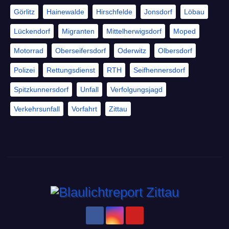
Görlitz
Hainewalde
Hirschfelde
Jonsdorf
Löbau
Lückendorf
Migranten
Mittelherwigsdorf
Moped
Motorrad
Oberseifersdorf
Oderwitz
Olbersdorf
Polizei
Rettungsdienst
RTH
Seifhennersdorf
Spitzkunnersdorf
Unfall
Verfolgungsjagd
Verkehrsunfall
Vorfahrt
Zittau