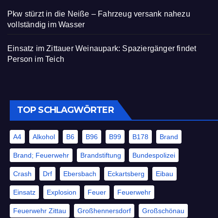
Pkw stürzt in die Neiße – Fahrzeug versank nahezu
vollständig im Wasser
Einsatz im Zittauer Weinaupark: Spaziergänger findet
Person im Teich
TOP SCHLAGWÖRTER
A4
Alkohol
B6
B96
B99
B178
Brand
Brand; Feuerwehr
Brandstiftung
Bundespolizei
Crash
Drf
Ebersbach
Eckartsberg
Eibau
Einsatz
Explosion
Feuer
Feuerwehr
Feuerwehr Zittau
Großhennersdorf
Großschönau