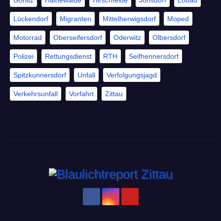
Lückendorf
Migranten
Mittelherwigsdorf
Moped
Motorrad
Oberseifersdorf
Oderwitz
Olbersdorf
Polizei
Rettungsdienst
RTH
Seifhennersdorf
Spitzkunnersdorf
Unfall
Verfolgungsjagd
Verkehrsunfall
Vorfahrt
Zittau