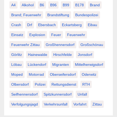
A4
Alkohol
B6
B96
B99
B178
Brand
Brand; Feuerwehr
Brandstiftung
Bundespolizei
Crash
Drf
Ebersbach
Eckartsberg
Eibau
Einsatz
Explosion
Feuer
Feuerwehr
Feuerwehr Zittau
Großhennersdorf
Großschönau
Görlitz
Hainewalde
Hirschfelde
Jonsdorf
Löbau
Lückendorf
Migranten
Mittelherwigsdorf
Moped
Motorrad
Oberseifersdorf
Oderwitz
Olbersdorf
Polizei
Rettungsdienst
RTH
Seifhennersdorf
Spitzkunnersdorf
Unfall
Verfolgungsjagd
Verkehrsunfall
Vorfahrt
Zittau