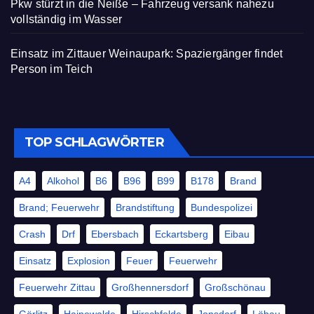
Pkw stürzt in die Neiße – Fahrzeug versank nahezu
vollständig im Wasser
Einsatz im Zittauer Weinaupark: Spaziergänger findet
Person im Teich
TOP SCHLAGWÖRTER
A4
Alkohol
B6
B96
B99
B178
Brand
Brand; Feuerwehr
Brandstiftung
Bundespolizei
Crash
Drf
Ebersbach
Eckartsberg
Eibau
Einsatz
Explosion
Feuer
Feuerwehr
Feuerwehr Zittau
Großhennersdorf
Großschönau
Görlitz
Hainewalde
Hirschfelde
Jonsdorf
Löbau