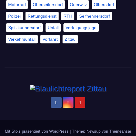
Motorrad
Oberseifersdorf
Oderwitz
Olbersdorf
Polizei
Rettungsdienst
RTH
Seifhennersdorf
Spitzkunnersdorf
Unfall
Verfolgungsjagd
Verkehrsunfall
Vorfahrt
Zittau
Mit Stolz präsentiert von WordPress
|
Theme: Newsup von
Themeansar