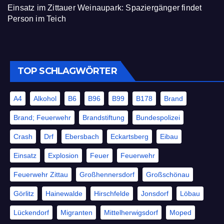
Einsatz im Zittauer Weinaupark: Spaziergänger findet
Person im Teich
TOP SCHLAGWÖRTER
A4
Alkohol
B6
B96
B99
B178
Brand
Brand; Feuerwehr
Brandstiftung
Bundespolizei
Crash
Drf
Ebersbach
Eckartsberg
Eibau
Einsatz
Explosion
Feuer
Feuerwehr
Feuerwehr Zittau
Großhennersdorf
Großschönau
Görlitz
Hainewalde
Hirschfelde
Jonsdorf
Löbau
Lückendorf
Migranten
Mittelherwigsdorf
Moped