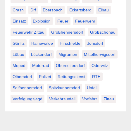
Crash
Drf
Ebersbach
Eckartsberg
Eibau
Einsatz
Explosion
Feuer
Feuerwehr
Feuerwehr Zittau
Großhennersdorf
Großschönau
Görlitz
Hainewalde
Hirschfelde
Jonsdorf
Löbau
Lückendorf
Migranten
Mittelherwigsdorf
Moped
Motorrad
Oberseifersdorf
Oderwitz
Olbersdorf
Polizei
Rettungsdienst
RTH
Seifhennersdorf
Spitzkunnersdorf
Unfall
Verfolgungsjagd
Verkehrsunfall
Vorfahrt
Zittau