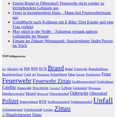
Erneut Brand in Olbersdorf: Feuerwehr rückt wieder zu
leerstehendem Gebäude aus
Feuer in leerstehendem Haus – Mann löst Feuerwehreinsatz
aus
Unfallflucht nach Kollision mit E-Bike: Drei Kinder und eine
Frau verletzt
Pkw stürzt in die Neiße – Fahrzeug versank nahezu
vollständig im Wasser
Einsatz im Zittauer Weinaupark: Spaziergänger findet Person
im Teich
TOP Schlagwörter
Brand
B96
B99
Alkohol
B178
Brandstiftung
Brand; Feuerwehr
A4
B6
Feuer
Bundespolizei
Eckartsberg
Explosion
Crash
Eibau
drf
Ebersbach
Einsatz
Feuerwehr
Feuerwehr Zittau
Großhennersdorf
Großschönau
Görlitz
Löbau
Hirschfelde
Hainewalde
Lückendorf
Jonsdorf
Migranten
Oderwitz
Olbersdorf
Moped
Mittelherwigsdorf
Oberseifersdorf
Motorrad
Unfall
Polizei
RTH
Seifhennersdorf
Rettungsdienst
Spitzkunnersdorf
Zittau
Verfolgungsjagd
Verkehrsunfall
Vorfahrt