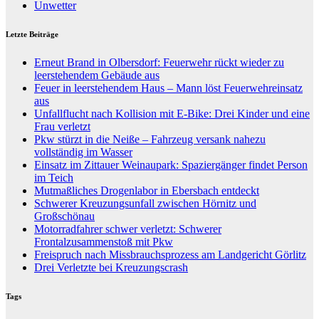
Unwetter
Letzte Beiträge
Erneut Brand in Olbersdorf: Feuerwehr rückt wieder zu
leerstehendem Gebäude aus
Feuer in leerstehendem Haus – Mann löst Feuerwehreinsatz
aus
Unfallflucht nach Kollision mit E-Bike: Drei Kinder und eine
Frau verletzt
Pkw stürzt in die Neiße – Fahrzeug versank nahezu
vollständig im Wasser
Einsatz im Zittauer Weinaupark: Spaziergänger findet Person
im Teich
Mutmaßliches Drogenlabor in Ebersbach entdeckt
Schwerer Kreuzungsunfall zwischen Hörnitz und
Großschönau
Motorradfahrer schwer verletzt: Schwerer
Frontalzusammenstoß mit Pkw
Freispruch nach Missbrauchsprozess am Landgericht Görlitz
Drei Verletzte bei Kreuzungscrash
Tags