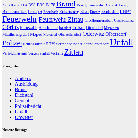
Brand
B96
B99
Alkohol
B178
Brandstiftung
Brand; Feuerwehr
A4
B6
Feuer
Bundespolizei
Eckartsberg
Explosion
Crash
Eibau
drf
Ebersbach
Einsatz
Feuerwehr
Feuerwehr Zittau
Großhennersdorf
Großschönau
Görlitz
Löbau
Hirschfelde
Hainewalde
Lückendorf
Jonsdorf
Migranten
Oderwitz
Olbersdorf
Moped
Mittelherwigsdorf
Oberseifersdorf
Motorrad
Unfall
Polizei
RTH
Seifhennersdorf
Rettungsdienst
Spitzkunnersdorf
Zittau
Verfolgungsjagd
Verkehrsunfall
Vorfahrt
Kategorien
Anderes
Ausbildung
Brand
Diebstahl
Gericht
Polizeibericht
Unfall
Unwetter
Neueste Beiträge