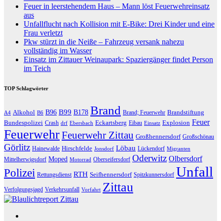
Feuer in leerstehendem Haus – Mann löst Feuerwehreinsatz
aus
Unfallflucht nach Kollision mit E-Bike: Drei Kinder und eine
Frau verletzt
Pkw stürzt in die Neiße – Fahrzeug versank nahezu
vollständig im Wasser
Einsatz im Zittauer Weinaupark: Spaziergänger findet Person
im Teich
TOP Schlagwörter
Brand
B96
B99
Alkohol
B178
Brandstiftung
Brand; Feuerwehr
A4
B6
Feuer
Bundespolizei
Eckartsberg
Explosion
Crash
Eibau
drf
Ebersbach
Einsatz
Feuerwehr
Feuerwehr Zittau
Großhennersdorf
Großschönau
Görlitz
Löbau
Hirschfelde
Hainewalde
Lückendorf
Jonsdorf
Migranten
Oderwitz
Olbersdorf
Moped
Mittelherwigsdorf
Oberseifersdorf
Motorrad
Unfall
Polizei
RTH
Seifhennersdorf
Rettungsdienst
Spitzkunnersdorf
Zittau
Verfolgungsjagd
Verkehrsunfall
Vorfahrt