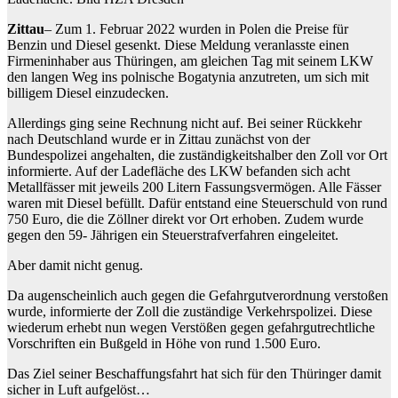
Zittau
– Zum 1. Februar 2022 wurden in Polen die Preise für
Benzin und Diesel gesenkt. Diese Meldung veranlasste einen
Firmeninhaber aus Thüringen, am gleichen Tag mit seinem LKW
den langen Weg ins polnische Bogatynia anzutreten, um sich mit
billigem Diesel einzudecken.
Allerdings ging seine Rechnung nicht auf. Bei seiner Rückkehr
nach Deutschland wurde er in Zittau zunächst von der
Bundespolizei angehalten, die zuständigkeitshalber den Zoll vor Ort
informierte. Auf der Ladefläche des LKW befanden sich acht
Metallfässer mit jeweils 200 Litern Fassungsvermögen. Alle Fässer
waren mit Diesel befüllt. Dafür entstand eine Steuerschuld von rund
750 Euro, die die Zöllner direkt vor Ort erhoben. Zudem wurde
gegen den 59- Jährigen ein Steuerstrafverfahren eingeleitet.
Aber damit nicht genug.
Da augenscheinlich auch gegen die Gefahrgutverordnung verstoßen
wurde, informierte der Zoll die zuständige Verkehrspolizei. Diese
wiederum erhebt nun wegen Verstößen gegen gefahrgutrechtliche
Vorschriften ein Bußgeld in Höhe von rund 1.500 Euro.
Das Ziel seiner Beschaffungsfahrt hat sich für den Thüringer damit
sicher in Luft aufgelöst…