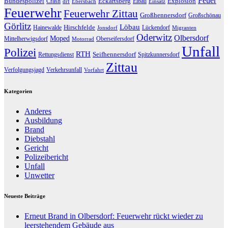
Feuer
Bundespolizei
Eckartsberg
Explosion
Crash
Eibau
drf
Ebersbach
Einsatz
Feuerwehr
Feuerwehr Zittau
Großhennersdorf
Großschönau
Görlitz
Löbau
Hirschfelde
Hainewalde
Lückendorf
Jonsdorf
Migranten
Oderwitz
Olbersdorf
Moped
Mittelherwigsdorf
Oberseifersdorf
Motorrad
Unfall
Polizei
RTH
Seifhennersdorf
Rettungsdienst
Spitzkunnersdorf
Zittau
Verfolgungsjagd
Verkehrsunfall
Vorfahrt
Kategorien
Anderes
Ausbildung
Brand
Diebstahl
Gericht
Polizeibericht
Unfall
Unwetter
Neueste Beiträge
Erneut Brand in Olbersdorf: Feuerwehr rückt wieder zu
leerstehendem Gebäude aus