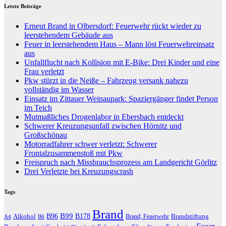
Letzte Beiträge
Erneut Brand in Olbersdorf: Feuerwehr rückt wieder zu
leerstehendem Gebäude aus
Feuer in leerstehendem Haus – Mann löst Feuerwehreinsatz
aus
Unfallflucht nach Kollision mit E-Bike: Drei Kinder und eine
Frau verletzt
Pkw stürzt in die Neiße – Fahrzeug versank nahezu
vollständig im Wasser
Einsatz im Zittauer Weinaupark: Spaziergänger findet Person
im Teich
Mutmaßliches Drogenlabor in Ebersbach entdeckt
Schwerer Kreuzungsunfall zwischen Hörnitz und
Großschönau
Motorradfahrer schwer verletzt: Schwerer
Frontalzusammenstoß mit Pkw
Freispruch nach Missbrauchsprozess am Landgericht Görlitz
Drei Verletzte bei Kreuzungscrash
Tags
Brand
B96
B99
Alkohol
B178
Brandstiftung
Brand; Feuerwehr
A4
B6