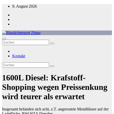
Zum
9. August 2026
Inhalt
springen
Blaulichtreport Zittau
Kontakt
1600L Diesel: Krafstoff-
Shopping wegen Preissenkung
wird teurer als erwartet
Insgesamt befanden sich acht, z.T. angerostete Metallfässer auf der
Ladefläche. Bild HZA Dresden