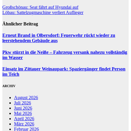
Beitragsnavigation
Großschönau: Seat fährt auf Hyundai auf
Löbau: Sattelzugmaschine verliert Auflieger
Ähnlicher Beitrag
Erneut Brand in Olbersdorf: Feuerwehr rückt wieder zu
leerstehendem Gebäude aus
Pkw stürzt in die Neiße – Fahrzeug versank nahezu vollständig
im Wasser
Einsatz im Zittauer Weinaupark: Spaziergänger findet Person
im Teich
ARCHIV
August 2026
Juli 2026
Juni 2026
Mai 2026
April 2026
März 2026
Februar 2026