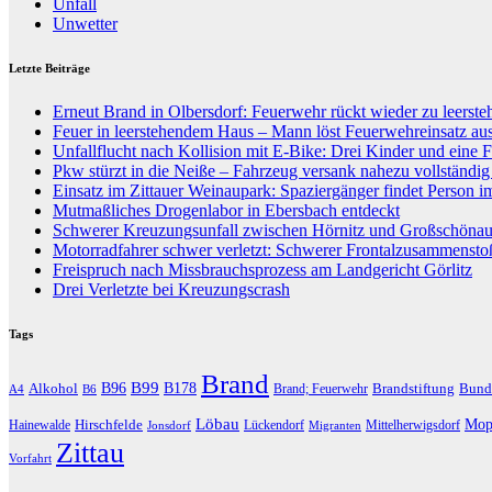
Unfall
Unwetter
Letzte Beiträge
Erneut Brand in Olbersdorf: Feuerwehr rückt wieder zu leers
Feuer in leerstehendem Haus – Mann löst Feuerwehreinsatz au
Unfallflucht nach Kollision mit E-Bike: Drei Kinder und eine F
Pkw stürzt in die Neiße – Fahrzeug versank nahezu vollständi
Einsatz im Zittauer Weinaupark: Spaziergänger findet Person i
Mutmaßliches Drogenlabor in Ebersbach entdeckt
Schwerer Kreuzungsunfall zwischen Hörnitz und Großschöna
Motorradfahrer schwer verletzt: Schwerer Frontalzusammenst
Freispruch nach Missbrauchsprozess am Landgericht Görlitz
Drei Verletzte bei Kreuzungscrash
Tags
Brand
B96
B99
Alkohol
B178
Brandstiftung
Bund
Brand; Feuerwehr
A4
B6
Löbau
Hirschfelde
Mop
Hainewalde
Lückendorf
Mittelherwigsdorf
Jonsdorf
Migranten
Zittau
Vorfahrt