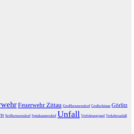
rwehr
Feuerwehr Zittau
Görlitz
Großhennersdorf
Großschönau
Unfall
TH
Seifhennersdorf
Spitzkunnersdorf
Verfolgungsjagd
Verkehrsunfall