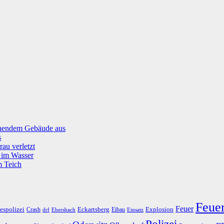
tehendem Gebäude aus
s
rau verletzt
g im Wasser
m Teich
Feue
Feuer
espolizei
Eckartsberg
Explosion
Crash
Eibau
drf
Ebersbach
Einsatz