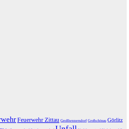
rwehr
Feuerwehr Zittau
Görlitz
Großhennersdorf
Großschönau
Unfall