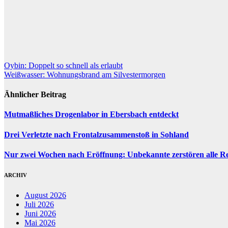
Beitragsnavigation
Oybin: Doppelt so schnell als erlaubt
Weißwasser: Wohnungsbrand am Silvestermorgen
Ähnlicher Beitrag
Mutmaßliches Drogenlabor in Ebersbach entdeckt
Drei Verletzte nach Frontalzusammenstoß in Sohland
Nur zwei Wochen nach Eröffnung: Unbekannte zerstören alle Re
ARCHIV
August 2026
Juli 2026
Juni 2026
Mai 2026