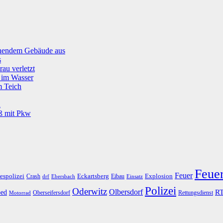
tehendem Gebäude aus
s
rau verletzt
g im Wasser
m Teich
u
oß mit Pkw
Feue
Feuer
espolizei
Eckartsberg
Explosion
Crash
Eibau
drf
Ebersbach
Einsatz
Polizei
Oderwitz
Olbersdorf
R
ed
Oberseifersdorf
Rettungsdienst
Motorrad