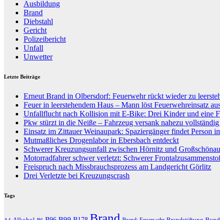
Ausbildung
Brand
Diebstahl
Gericht
Polizeibericht
Unfall
Unwetter
Letzte Beiträge
Erneut Brand in Olbersdorf: Feuerwehr rückt wieder zu leers
Feuer in leerstehendem Haus – Mann löst Feuerwehreinsatz au
Unfallflucht nach Kollision mit E-Bike: Drei Kinder und eine F
Pkw stürzt in die Neiße – Fahrzeug versank nahezu vollständi
Einsatz im Zittauer Weinaupark: Spaziergänger findet Person i
Mutmaßliches Drogenlabor in Ebersbach entdeckt
Schwerer Kreuzungsunfall zwischen Hörnitz und Großschöna
Motorradfahrer schwer verletzt: Schwerer Frontalzusammenst
Freispruch nach Missbrauchsprozess am Landgericht Görlitz
Drei Verletzte bei Kreuzungscrash
Tags
Brand
B96
B99
Alkohol
B178
Brandstiftung
Bund
Brand; Feuerwehr