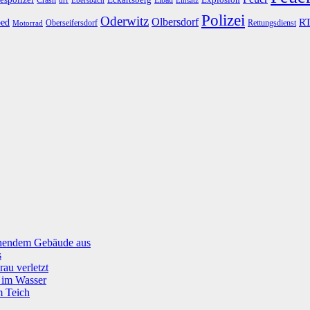
Polizei
Oderwitz
Olbersdorf
R
ed
Oberseifersdorf
Rettungsdienst
Motorrad
tehendem Gebäude aus
s
rau verletzt
g im Wasser
m Teich