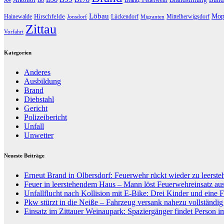
A4
B6
Löbau
Hirschfelde
Mop
Hainewalde
Lückendorf
Mittelherwigsdorf
Jonsdorf
Migranten
Zittau
Vorfahrt
Kategorien
Anderes
Ausbildung
Brand
Diebstahl
Gericht
Polizeibericht
Unfall
Unwetter
Neueste Beiträge
Erneut Brand in Olbersdorf: Feuerwehr rückt wieder zu leers
Feuer in leerstehendem Haus – Mann löst Feuerwehreinsatz au
Unfallflucht nach Kollision mit E-Bike: Drei Kinder und eine F
Pkw stürzt in die Neiße – Fahrzeug versank nahezu vollständi
Einsatz im Zittauer Weinaupark: Spaziergänger findet Person i