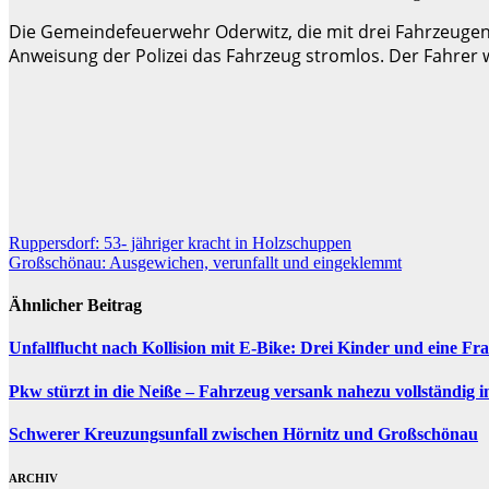
Die Gemeindefeuerwehr Oderwitz, die mit drei Fahrzeugen u
Anweisung der Polizei das Fahrzeug stromlos. Der Fahrer
Beitragsnavigation
Ruppersdorf: 53- jähriger kracht in Holzschuppen
Großschönau: Ausgewichen, verunfallt und eingeklemmt
Ähnlicher Beitrag
Unfallflucht nach Kollision mit E-Bike: Drei Kinder und eine Fra
Pkw stürzt in die Neiße – Fahrzeug versank nahezu vollständig 
Schwerer Kreuzungsunfall zwischen Hörnitz und Großschönau
ARCHIV