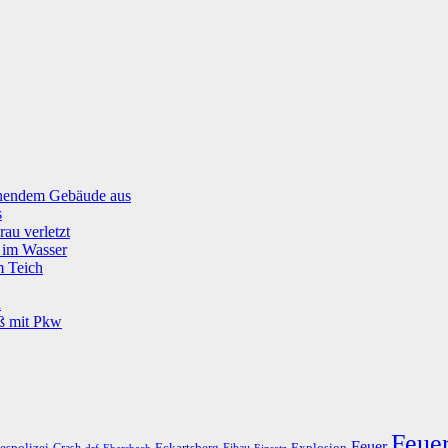
tehendem Gebäude aus
s
rau verletzt
g im Wasser
m Teich
u
oß mit Pkw
Feue
Feuer
espolizei
Eckartsberg
Explosion
Crash
Eibau
drf
Ebersbach
Einsatz