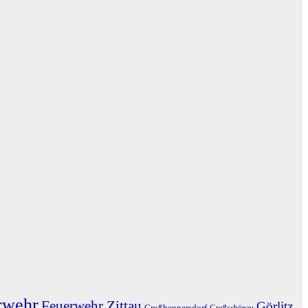
rwehr
Feuerwehr Zittau
Görlitz
Großhennersdorf
Großschönau