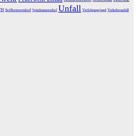
Unfall
TH
Seifhennersdorf
Spitzkunnersdorf
Verfolgungsjagd
Verkehrsunfall